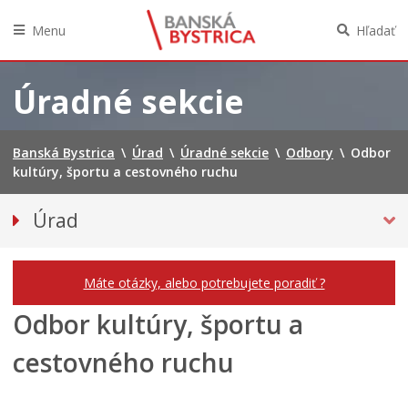
Menu
Hľadať
Preskočiť
na
Úradné sekcie
obsah
Banská Bystrica
\
Úrad
\
Úradné sekcie
\
Odbory
\
Odbor
kultúry, športu a cestovného ruchu
Úrad
Prednostka mestského úradu
ODBORY A ODDELENIA
Máte otázky, alebo potrebujete poradiť ?
ODBORY
Odbor kultúry, športu a
Ekonomický odbor
cestovného ruchu
Odbor rozvojových aktivít mesta
Odbor informatizácie a digitalizácie
Odbor správy a údržby miestnych ciest