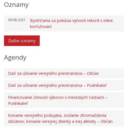
Oznamy
Odbor kultúry, športu a cestovného ruchu
Odbor sociálnych vecí
09.08.2021
Bystričania sa pokúsia vytvoriť rekord v inline
Odbor architekta mesta
korčuľovaní
Oddelenia
Ďalšie oznamy
Oznamy
Klientske centrum
Agendy
Tlačivá a agendy
Elektronické služby mesta
Daň za užívanie verejného priestranstva – Občan
Zmluvy, faktúry a objednávky
Daň za užívanie verejného priestranstva – Podnikateľ
Projekty
Open Data mesta
Financovanie činnosti výborov v mestských častiach –
Podnikateľ
Oznamovanie podozrení z podvodov
Povinne zverejňované informácie
Konanie verejného podujatia, zvolanie zhromaždenia
občanov, konanie verejnej zbierky a inej aktivity – Občan
Zamestnanie v samospráve