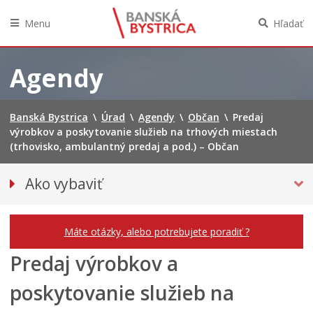
Menu
Hľadať
Preskočiť
na
Agendy
obsah
Banská Bystrica
\
Úrad
\
Agendy
\
Občan
\
Predaj
výrobkov a poskytovanie služieb na trhových miestach
(trhovisko, ambulantný predaj a pod.) – Občan
Ako vybaviť
Občan
Podnikateľ
Máte otázky, alebo potrebujete poradiť ?
Predaj výrobkov a
poskytovanie služieb na