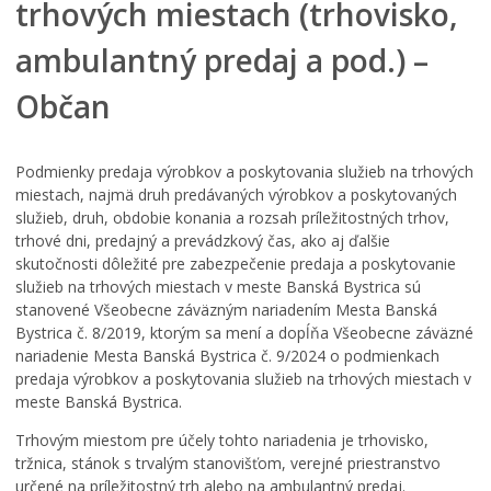
trhových miestach (trhovisko,
ambulantný predaj a pod.) –
Občan
Podmienky predaja výrobkov a poskytovania služieb na trhových
miestach, najmä druh predávaných výrobkov a poskytovaných
služieb, druh, obdobie konania a rozsah príležitostných trhov,
trhové dni, predajný a prevádzkový čas, ako aj ďalšie
skutočnosti dôležité pre zabezpečenie predaja a poskytovanie
služieb na trhových miestach v meste Banská Bystrica sú
stanovené Všeobecne záväzným nariadením Mesta Banská
Bystrica č. 8/2019, ktorým sa mení a dopĺňa Všeobecne záväzné
nariadenie Mesta Banská Bystrica č. 9/2024 o podmienkach
predaja výrobkov a poskytovania služieb na trhových miestach v
meste Banská Bystrica.
Trhovým miestom pre účely tohto nariadenia je trhovisko,
tržnica, stánok s trvalým stanovišťom, verejné priestranstvo
určené na príležitostný trh alebo na ambulantný predaj.