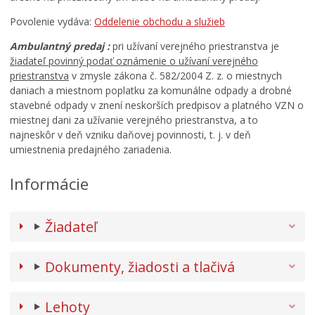
Povolenie vydáva:
Oddelenie obchodu a služieb
Ambulantný predaj :
pri užívaní verejného priestranstva je
žiadateľ povinný podať oznámenie o užívaní verejného
priestranstva
v zmysle zákona č. 582/2004 Z. z. o miestnych
daniach a miestnom poplatku za komunálne odpady a drobné
stavebné odpady v znení neskorších predpisov a platného VZN o
miestnej dani za užívanie verejného priestranstva, a to
najneskôr v deň vzniku daňovej povinnosti, t. j. v deň
umiestnenia predajného zariadenia.
Informácie
Žiadateľ
Dokumenty, žiadosti a tlačivá
Lehoty