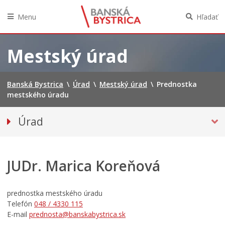
Menu
Hľadať
Preskočiť
na
Mestský úrad
obsah
Banská Bystrica
\
Úrad
\
Mestský úrad
\
Prednostka
mestského úradu
Úrad
PREDNOSTKA MESTSKÉHO ÚRADU
Prednostka
Odbory a oddelenia
JUDr. Marica Koreňová
Oznamy
mestského
Klientske centrum
úradu
prednostka mestského úradu
Tlačivá a agendy
Telefón
048 / 4330 115
Elektronické služby mesta
E-mail
prednosta@banskabystrica.sk