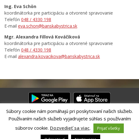
Ing. Eva Schön
koordinátorka pre participáciu a otvorené spravovanie
Telefón
048 / 4330 198
E-mail
eva.schon@banskabystrica.sk
Mgr. Alexandra Fillová Kováčiková
koordinátorka pre participáciu a otvorené spravovanie
Telefón
048 / 4330 198
E-mail
alexandra.kovacikova@banskabystrica.sk
Súbory cookie nám pomáhajú pri poskytovaní našich služieb.
Používaním našich služieb vyjadrujete súhlas s používaním
Riešenie CITIO 2.0| Technický prevádzkovateľ – MVI Technology sk,
s.r.o.
súborov cookie.
Dozvedieť sa viac
.
Prijať všetky
Správca webového sídla: Mesto Banská Bystrica, Československej
armády 26, 97401 Banská Bystrica,
webmaster@banskabystrica.sk
|