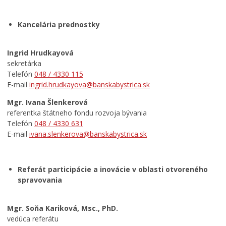
Zmluvy, faktúry a objednávky
Projekty
Kancelária prednostky
Open Data mesta
Oznamovanie podozrení z podvodov
Ingrid Hrudkayová
sekretárka
Povinne zverejňované informácie
Telefón
048 / 4330 115
Zamestnanie v samospráve
E-mail
ingrid.hrudkayova@banskabystrica.sk
Ochrana osobných údajov
Mgr. Ivana Šlenkerová
referentka štátneho fondu rozvoja bývania
Telefón
048 / 4330 631
E-mail
ivana.slenkerova@banskabystrica.sk
Referát participácie a inovácie v oblasti otvoreného
spravovania
Mgr. Soňa Kariková, Msc., PhD.
vedúca referátu