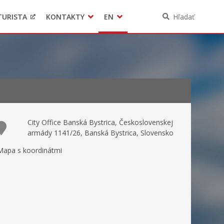
TURISTA
KONTAKTY
EN
Hľadať
Pomoc pre Ukrajinu
Ochrana osobných údajov
3D model mesta Banská Bystrica
Contact
City Office Banská Bystrica, Československej
armády 1141/26, Banská Bystrica, Slovensko