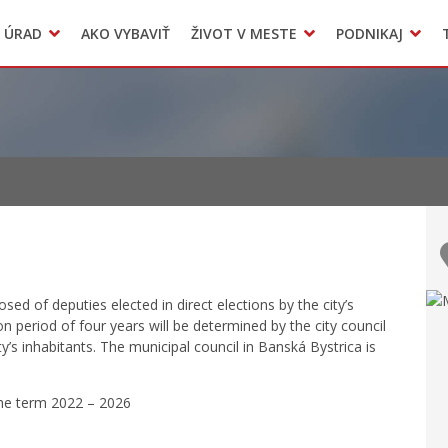
Dokumenty mesta
 ÚRAD
AKO VYBAVIŤ
ŽIVOT V MESTE
PODNIKAJ
Zmluvy, faktúry a objednávky
Odpady, verejné priestranstvá
Accommodation
sed of deputies elected in direct elections by the city’s
on period of four years will be determined by the city council
y’s inhabitants. The municipal council in Banská Bystrica is
the term 2022 – 2026