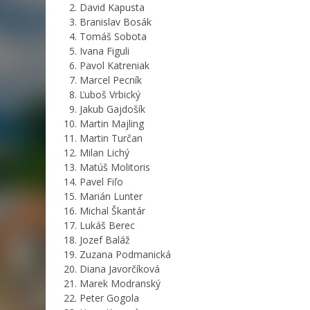
David Kapusta
Branislav Bosák
Tomáš Sobota
Ivana Figuli
Pavol Katreniak
Marcel Pecník
Ľuboš Vrbický
Jakub Gajdošík
Martin Majling
Martin Turčan
Milan Lichý
Matúš Molitoris
Pavel Fiľo
Marián Lunter
Michal Škantár
Lukáš Berec
Jozef Baláž
Zuzana Podmanická
Diana Javorčíková
Marek Modranský
Peter Gogola