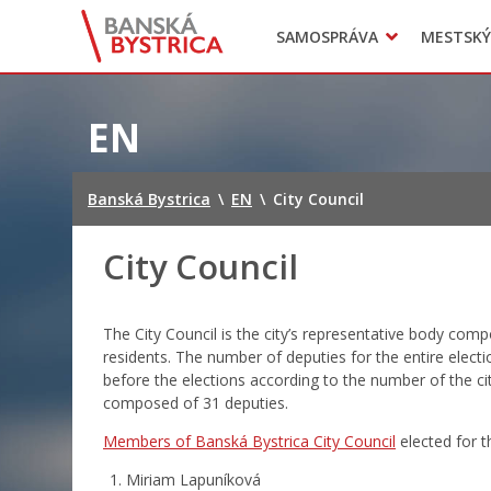
Zasadnutia
SAMOSPRÁVA
MESTSKÝ
Oznamy
Mladí BB
Head of Municipal office
Preskočiť
na
EN
obsah
Banská Bystrica
\
EN
\
City Council
City Council
The City Council is the city’s representative body compo
residents. The number of deputies for the entire electi
before the elections according to the number of the cit
composed of 31 deputies.
Members of Banská Bystrica City Council
elected for 
Miriam Lapuníková