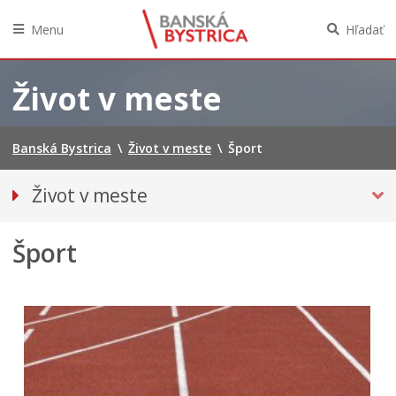
Menu
Hľadať
Preskočiť
na
Život v meste
obsah
Banská Bystrica
\
Život v meste
\
Šport
Život v meste
Parkovanie
Šport
Pešia zóna
O meste
Pohotovostné kontakty
Podujatia
Úrady a inštitúcie
Mestská polícia