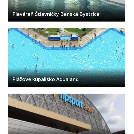
Plaváreň Štiavničky Banská Bystrica
Plážové kúpalisko Aqualand