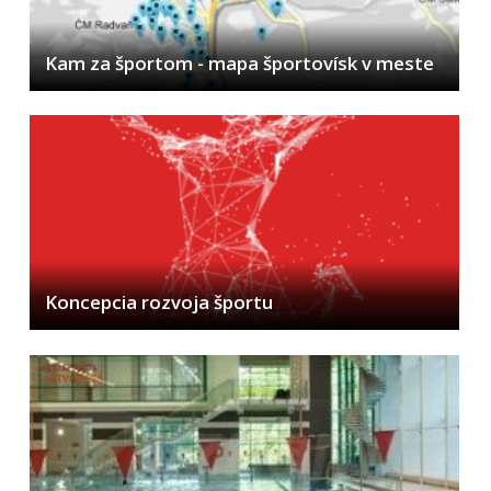
3D model mesta Banská Bystrica
Gisplan mesta Banská Bystrica
Kam za športom - mapa športovísk v meste
Mestská hromadná doprava
Ankety
Odkaz pre starostu
WiFi mesta
Služba pre nepočujúcich
Pomoc pre ľudí bez domova
Zelené sídliská
Koncepcia rozvoja športu
Plážové kúpalisko
Odkanalizovanie MČ Rudlová
Bystrický podcast