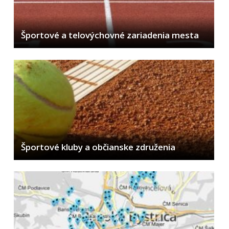
Školstvo
Mladí BB
Športové a telovýchovné zariadenia mesta
ŠPORT
Kultúra
Sociálna pomoc
Matrika a pobyt
Dane a poplatky
Doprava a údržba komunikácií
Odpady, verejné priestranstvá
Športové kluby a občianske združenia
Klíma v meste
Klimatická zmena
Životné prostredie
Chov spoločenských zvierat
Turistické informačné centrum