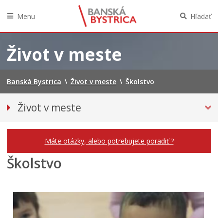
Menu
Hľadať
Preskočiť
na
Život v meste
obsah
Banská Bystrica
\
Život v meste
\
Školstvo
Život v meste
Parkovanie
Pešia zóna
Máte otázky, alebo potrebujete poradiť ?
O meste
Školstvo
Pohotovostné kontakty
Podujatia
Úrady a inštitúcie
Mestská polícia