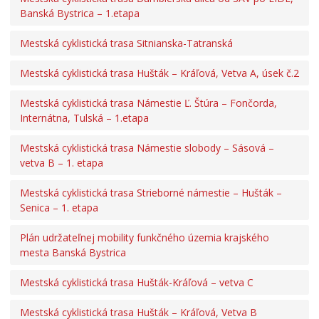
Zmluvy, faktúry a objednávky
Banská Bystrica – 1.etapa
PROJEKTY
Mestská cyklistická trasa Sitnianska-Tatranská
Program Slovensko 2021 – 2027
Plán obnovy a odolnosti SR
Mestská cyklistická trasa Hušták – Kráľová, Vetva A, úsek č.2
Finančný mechanizmus Európskeho hospodárskeho
Mestská cyklistická trasa Námestie Ľ. Štúra – Fončorda,
priestoru
Internátna, Tulská – 1.etapa
Integrovaný regionálny operačný program 2014 – 2020
Operačný program Integrovaná infraštruktúra 2014 –
Mestská cyklistická trasa Námestie slobody – Sásová –
2020
vetva B – 1. etapa
Operačný program Kvalita životného prostredia
Mestská cyklistická trasa Strieborné námestie – Hušták –
Projekty MOBILITY
Senica – 1. etapa
Sociálna oblasť
Protipovodňová ochrana mesta Banská Bystrica
Plán udržateľnej mobility funkčného územia krajského
mesta Banská Bystrica
Fond na podporu športu
Fond na podporu cestovného ruchu
Mestská cyklistická trasa Hušták-Kráľová – vetva C
Ostatné
Mestská cyklistická trasa Hušták – Kráľová, Vetva B
Open Data mesta