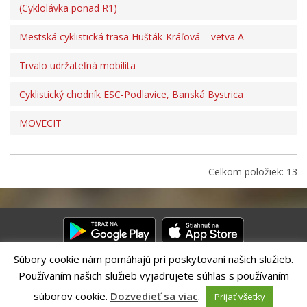
(Cyklolávka ponad R1)
Oznamovanie podozrení z podvodov
Mestská cyklistická trasa Hušták-Kráľová – vetva A
Povinne zverejňované informácie
Zamestnanie v samospráve
Trvalo udržateľná mobilita
Ochrana osobných údajov
Cyklistický chodník ESC-Podlavice, Banská Bystrica
MOVECIT
Celkom položiek: 13
Súbory cookie nám pomáhajú pri poskytovaní našich služieb.
Používaním našich služieb vyjadrujete súhlas s používaním
Riešenie CITIO 2.0| Technický prevádzkovateľ – MVI Technology sk,
s.r.o.
súborov cookie.
Dozvedieť sa viac
.
Prijať všetky
Správca webového sídla: Mesto Banská Bystrica, Československej