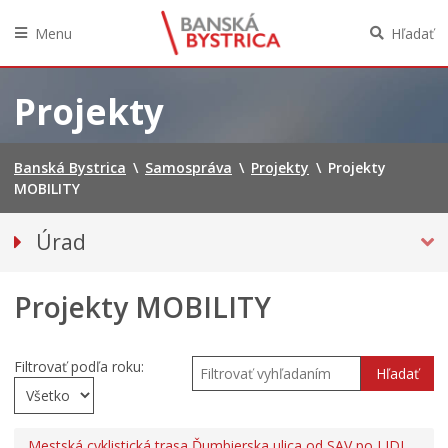
Menu
Hľadať
Preskočiť
na
Projekty
obsah
Banská Bystrica
\
Samospráva
\
Projekty
\
Projekty
MOBILITY
Úrad
Prednostka mestského úradu
Projekty MOBILITY
Odbory a oddelenia
Oznamy
Klientske centrum
Filtrovať podľa roku:
Hľadať
Tlačivá a agendy
Elektronické služby mesta
Mestská cyklistická trasa Ďumbierska ulica od SAV po LIDL,