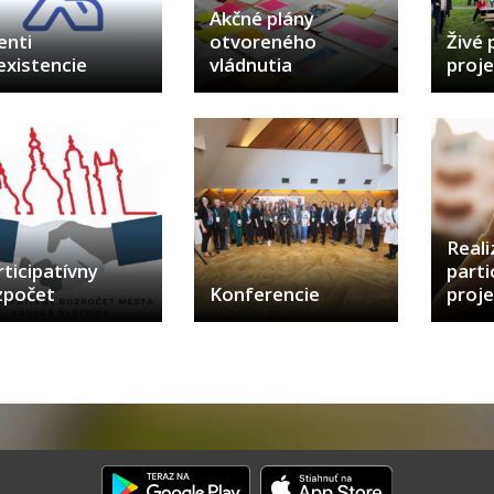
Akčné plány
enti
otvoreného
Živé 
existencie
vládnutia
proje
Real
ticipatívny
parti
zpočet
Konferencie
proje