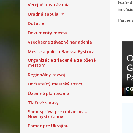
kvalitn
Verejné obstrávania
inováci
Úradná tabuľa
Partner
Dotácie
Dokumenty mesta
Všeobecne záväzné nariadenia
Mestská polícia Banská Bystrica
Organizácie zriadené a založené
mestom
Regionálny rozvoj
Udržateľný mestský rozvoj
OG
Územné plánovanie
Tlačové správy
Samospráva pre cudzincov –
Novobystričanov
Pomoc pre Ukrajinu