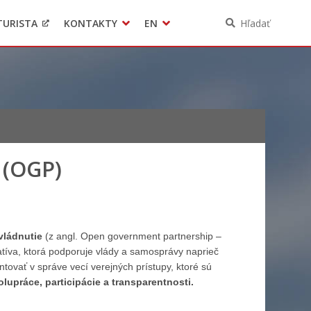
TURISTA
KONTAKTY
EN
Hľadať
Pomoc pre Ukrajinu
Ochrana osobných údajov
3D model mesta Banská Bystrica
Contact
 (OGP)
vládnutie
(z angl. Open government partnership –
tíva, ktorá podporuje vlády a samosprávy naprieč
ovať v správe vecí verejných prístupy, ktoré sú
lupráce, participácie a transparentnosti.