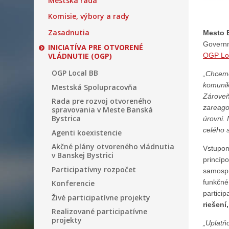
Mestská rada
Komisie, výbory a rady
Zasadnutia
Mesto 
Governm
INICIATÍVA PRE OTVORENÉ
VLÁDNUTIE (OGP)
OGP Lo
OGP Local BB
„Chceme
komuniká
Mestská Spolupracovňa
Zároveň
Rada pre rozvoj otvoreného
zareago
spravovania v Meste Banská
Bystrica
úrovni.
celého s
Agenti koexistencie
Akčné plány otvoreného vládnutia
Vstupom
v Banskej Bystrici
princíp
Participatívny rozpočet
samosprá
funkčné
Konferencie
partici
Živé participatívne projekty
riešení
Realizované participatívne
projekty
„Uplatň