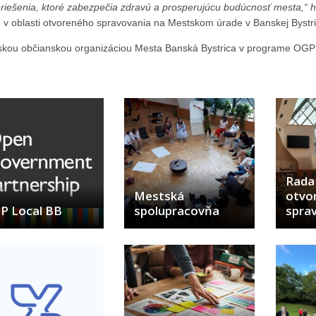
é riešenia, ktoré zabezpečia zdravú a prosperujúcu budúcnosť mesta,“ 
e v oblasti otvoreného spravovania na Mestskom úrade v Banskej Bystri
skou občianskou organizáciou Mesta Banská Bystrica v programe OGP 
Rada 
Mestská
otvo
P Local BB
spolupracovňa
spra