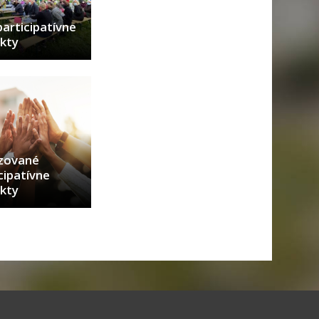
participatívne
kty
izované
cipatívne
kty