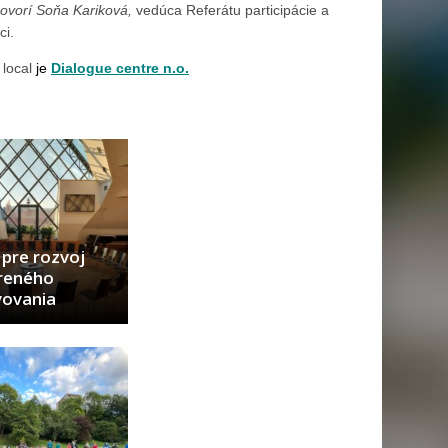
hovorí Soňa Kariková,
vedúca Referátu participácie a
ci.
local
je
Dialogue centre n.o.
pre rozvoj
reného
vovania