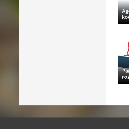
Ag
ko
Par
ro