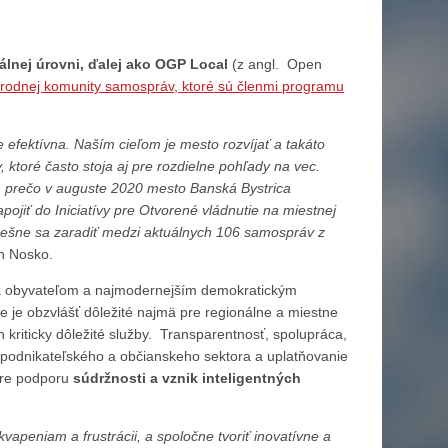
lnej úrovni, ďalej ako OGP Local
(z angl. Open
odnej komunity samospráv, ktoré sú členmi programu
efektívna. Naším cieľom je mesto rozvíjať a takáto
 ktoré často stoja aj pre rozdielne pohľady na vec.
d, prečo v auguste 2020 mesto Banská Bystrica
ojiť do Iniciatívy pre Otvorené vládnutie na miestnej
spešne sa zaradiť medzi aktuálnych 106 samospráv z
n Nosko.
ra obyvateľom a najmodernejším demokratickým
e je obzvlášť dôležité najmä pre regionálne a miestne
 kriticky dôležité služby. Transparentnosť, spolupráca,
 podnikateľského a občianskeho sektora a uplatňovanie
pre podporu
súdržnosti a vznik inteligentných
peniam a frustrácii, a spoločne tvoriť inovatívne a