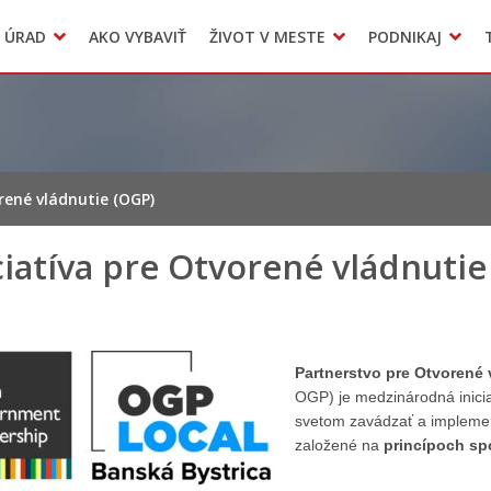
Dokumenty mesta
 ÚRAD
AKO VYBAVIŤ
ŽIVOT V MESTE
PODNIKAJ
Zmluvy, faktúry a objednávky
Odpady, verejné priestranstvá
Accommodation
orené vládnutie (OGP)
ciatíva pre Otvorené vládnutie
Partnerstvo pre Otvorené 
OGP) je medzinárodná inicia
svetom zavádzať a implement
založené na
princípoch spo