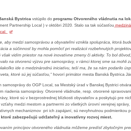
Banská Bystrica
vstúpilo do
programu Otvoreného vládnutia na loká
ent Partnership Local ) v októbri 2020. Stalo sa tak súčasťou
medzinár
cal.
, aby medzi samosprávou a obyvateľmi vznikla spolupráca, ktorá bude 
cia a súčinnosť by mohla pomôcť pri realizácii rozbehnutých projektov,
 však vidím priestor na nové inovatívne zmeny či aktivity. To bol dôvo
valo na otvorenú výzvu pre samosprávy, v rámci ktorej sme sa mohli zap
 Nakoľko ide o medzinárodnú iniciatívu, teší ma, že sa nám podarilo ú
veta, ktoré sú jej súčasťou,“
hovorí primátor mesta Banská Bystrica Já
 samosprávy do OGP Local, sa Mestský úrad v Banskej Bystrici otvá
om riadenia samosprávy. Otvorené vládnutie, resp. otvorené spravovani
vy, ktoré sú v bezprostrednej blízkosti obyvateľov a poskytujú pre nich
 vzťahy medzi mestom a partnermi zo všetkých úrovní verejnej správy,
patívnych mechanizmov pri ich zapájaní, sú nevyhnutnou podmienkou 
, ktoré zabezpečujú udržateľný a inovatívny rozvoj miest.
ovaním princípov otvoreného vládnutia môžeme predísť zbytočným prekva