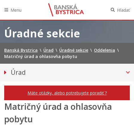
Menu
Hľadať
Preskočiť
na
Úradné sekcie
obsah
Banská Bystrica
\
Úrad
\
Úradné sekcie
\
Oddelenia
\
Matričný úrad a ohlasovňa pobytu
Úrad
Prednostka mestského úradu
ODBORY A ODDELENIA
Máte otázky, alebo potrebujete poradiť ?
Odbory
Matričný úrad a ohlasovňa
ODDELENIA
pobytu
Oddelenie prvého príjmu
Matričný úrad a ohlasovňa pobytu
Oddelenie právne