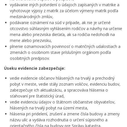
vydávanie iných potvrdení o údajoch zapísaných v matrike a
Projekty
vyhotovuje výpisy z matrík za účelom výmeny matrík podľa
Open Data mesta
medzinárodných zmlúv,
podávanie oznámení na súd v prípade, ak nie je určené
Oznamovanie podozrení z podvodov
otcovstvo súhlasným vyhlásením rodičov a návrhy na určenie
Povinne zverejňované informácie
mena alebo priezviska dieťaťa, ak sa rodičia nedohodli na
mene alebo priezvisku,
Zamestnanie v samospráve
plnenie oznamovacích povinnosť o matričných udalostiach a
Ochrana osobných údajov
zmenách o osobnom stave príslušným orgánom podľa
osobitných predpisov.
Úseku evidencie zabezpečuje:
vedie evidencie občanov hlásených na trvalý a prechodný
pobyt v meste, vedie stály zoznam voličov, evidenciu budov,
zabezpečuje ich aktualizáciu, a spracováva hlásenia o
sťahovaní pre štatistický úrad,
vedie evidenciu údajov o štátnom občianstve obyvateľov,
hlásených na trvalý pobyt na území mesta,
hlásenia pri pridelení, zrušení a zmene čísla budovy a zmeny
názvu ulíc a vydáva rozhodnutia o určení súpisného a
orientačného čísla na budovy pre Správu katastra,