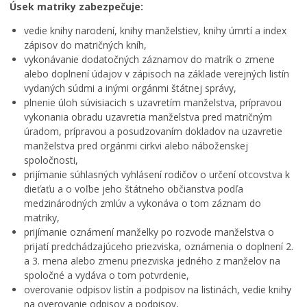
Úsek matriky zabezpečuje:
Oddelenie organizačné
vedie knihy narodení, knihy manželstiev, knihy úmrtí a index
Oddelenie riadenia ľudských zdrojov
zápisov do matričných kníh,
Referát krízového riadenia
vykonávanie dodatočných záznamov do matrík o zmene
alebo doplnení údajov v zápisoch na základe verejných listín
Oddelenie odpadového hospodárstva a údržby
verejných priestranstiev
vydaných súdmi a inými orgánmi štátnej správy,
plnenie úloh súvisiacich s uzavretím manželstva, prípravou
Oddelenie technicko-prevádzkové
vykonania obradu uzavretia manželstva pred matričným
Školský úrad, oddelenie školstva a mládeže
úradom, prípravou a posudzovaním dokladov na uzavretie
Oddelenie evidencie a správy majetku mesta
manželstva pred orgánmi cirkvi alebo náboženskej
spoločnosti,
Sprostredkovateľský orgán pre IROP
prijímanie súhlasných vyhlásení rodičov o určení otcovstva k
Oddelenie medzinárodných vzťahov a zahraničného
dieťaťu a o voľbe jeho štátneho občianstva podľa
obchodu
medzinárodných zmlúv a vykonáva o tom záznam do
Oznamy
matriky,
prijímanie oznámení manželky po rozvode manželstva o
Klientske centrum
prijatí predchádzajúceho priezviska, oznámenia o doplnení 2.
Tlačivá a agendy
a 3. mena alebo zmenu priezviska jedného z manželov na
spoločné a vydáva o tom potvrdenie,
Elektronické služby mesta
overovanie odpisov listín a podpisov na listinách, vedie knihy
Zmluvy, faktúry a objednávky
na overovanie odpisov a podpisov,