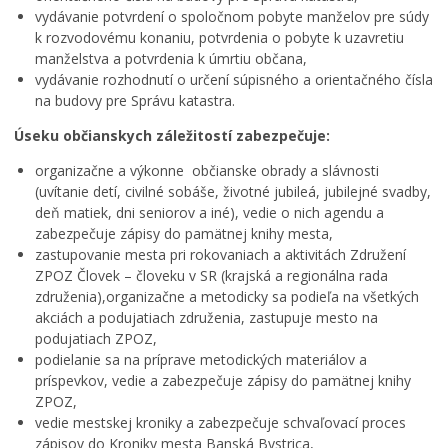
vydávanie potvrdení o spoločnom pobyte manželov pre súdy
k rozvodovému konaniu, potvrdenia o pobyte k uzavretiu
manželstva a potvrdenia k úmrtiu občana,
vydávanie rozhodnutí o určení súpisného a orientačného čísla
na budovy pre Správu katastra.
Úseku občianskych záležitostí zabezpečuje:
organizačne a výkonne občianske obrady a slávnosti
(uvítanie detí, civilné sobáše, životné jubileá, jubilejné svadby,
deň matiek, dni seniorov a iné), vedie o nich agendu a
zabezpečuje zápisy do pamätnej knihy mesta,
zastupovanie mesta pri rokovaniach a aktivitách Združení
ZPOZ Človek – človeku v SR (krajská a regionálna rada
združenia),organizačne a metodicky sa podieľa na všetkých
akciách a podujatiach združenia, zastupuje mesto na
podujatiach ZPOZ,
podielanie sa na príprave metodických materiálov a
príspevkov, vedie a zabezpečuje zápisy do pamätnej knihy
ZPOZ,
vedie mestskej kroniky a zabezpečuje schvaľovací proces
zápisov do Kroniky mesta Banská Bystrica,