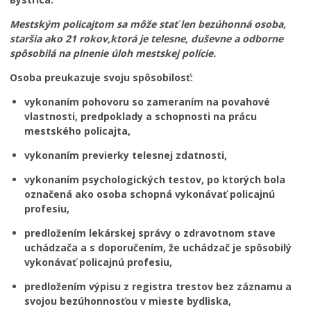
Mestská rada
Mestským policajtom sa môže stať len bezúhonná osoba,
Komisie, výbory a rady
staršia ako 21 rokov,ktorá je telesne, duševne a odborne
spôsobilá na plnenie úloh mestskej polície.
Zasadnutia
Iniciatíva pre Otvorené vládnutie (OGP)
Osoba preukazuje svoju spôsobilosť:
Verejné obstrávania
vykonaním pohovoru so zameraním na povahové
vlastnosti, predpoklady a schopnosti na prácu
Úradná tabuľa
mestského policajta,
Dotácie
vykonaním previerky telesnej zdatnosti,
Dokumenty mesta
vykonaním psychologických testov, po ktorých bola
Všeobecne záväzné nariadenia
označená ako osoba schopná vykonávať policajnú
MESTSKÁ POLÍCIA BANSKÁ BYSTRICA
profesiu,
História
predložením lekárskej správy o zdravotnom stave
uchádzača a s doporučením, že uchádzač je spôsobilý
Galéria náčelníkov
vykonávať policajnú profesiu,
Pracovná ponuka
predložením výpisu z registra trestov bez záznamu a
Organizácie zriadené a založené mestom
svojou bezúhonnosťou v mieste bydliska,