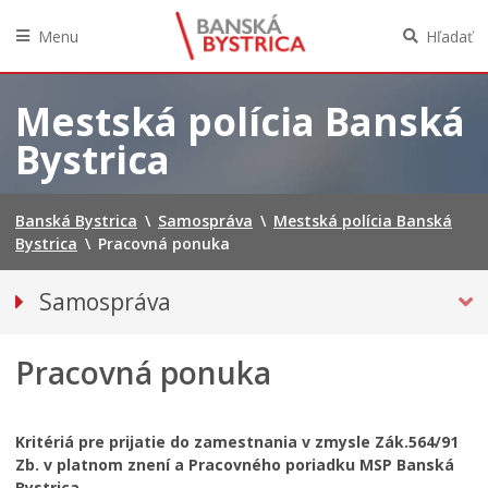
Menu
Hľadať
Preskočiť
na
Mestská polícia Banská
obsah
Bystrica
Banská Bystrica
\
Samospráva
\
Mestská polícia Banská
Bystrica
\
Pracovná ponuka
Samospráva
Voľby do orgánov územnej samosprávy 2026
Pracovná ponuka
Referendum 2026
Primátor mesta
Hlavný kontrolór mesta
Kritériá pre prijatie do zamestnania v zmysle Zák.564/91
Zb. v platnom znení a Pracovného poriadku MSP Banská
Mestské zastupiteľstvo
Bystrica.