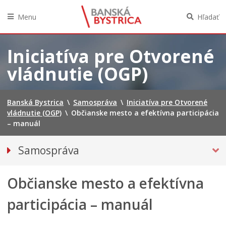
Menu
Hľadať
Preskočiť
na
Iniciatíva pre Otvorené
obsah
vládnutie (OGP)
Banská Bystrica
\
Samospráva
\
Iniciatíva pre Otvorené
vládnutie (OGP)
\
Občianske mesto a efektívna participácia
– manuál
Samospráva
Voľby do orgánov územnej samosprávy 2026
Občianske mesto a efektívna
Referendum 2026
Primátor mesta
participácia – manuál
Hlavný kontrolór mesta