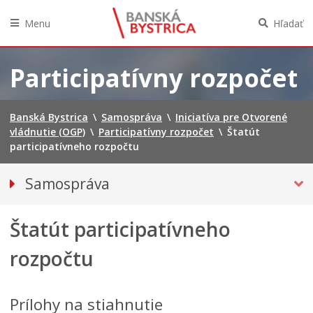
Menu
Hľadať
Preskočiť
na
Participatívny rozpočet
obsah
Banská Bystrica
\
Samospráva
\
Iniciatíva pre Otvorené
vládnutie (OGP)
\
Participatívny rozpočet
\
Štatút
participatívneho rozpočtu
Samospráva
Voľby do orgánov územnej samosprávy 2026
Štatút participatívneho
Referendum 2026
Primátor mesta
rozpočtu
Hlavný kontrolór mesta
Mestské zastupiteľstvo
Prílohy na stiahnutie
Mestská rada