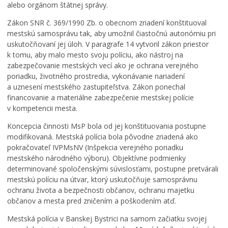
alebo orgánom štátnej správy.
Zákon SNR č. 369/1990 Zb. o obecnom zriadení konštituoval
mestskú samosprávu tak, aby umožnil čiastočnú autonómiu pri
uskutočňovaní jej úloh. V paragrafe 14 vytvoril zákon priestor
k tomu, aby malo mesto svoju políciu, ako nástroj na
zabezpečovanie mestských vecí ako je ochrana verejného
poriadku, životného prostredia, vykonávanie nariadení
a uznesení mestského zastupiteľstva. Zákon ponechal
financovanie a materiálne zabezpečenie mestskej polície
v kompetencii mesta.
Koncepcia činnosti MsP bola od jej konštituovania postupne
modifikovaná. Mestská polícia bola pôvodne zriadená ako
pokračovateľ IVPMsNV (Inšpekcia verejného poriadku
mestského národného výboru). Objektívne podmienky
determinované spoločenskými súvislosťami, postupne pretvárali
mestskú políciu na útvar, ktorý uskutočňuje samosprávnu
ochranu života a bezpečnosti občanov, ochranu majetku
občanov a mesta pred zničením a poškodením atď.
Mestská polícia v Banskej Bystrici na samom začiatku svojej