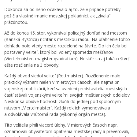
Regionálny rozvoj
Dokonca sa od neho očakávalo aj to, že v prípade potreby
Udržateľný mestský rozvoj
požičia vlastné imanie mestskej pokladnici, ak „zívala“
Územné plánovanie
prázdnotou.
Tlačové správy
Až do konca 15. stor. vykonával policajný dohľad nad mestom
Samospráva pre cudzincov – Novobystričanov
(Banská Bystrica) richtár s mestskou radou. Na uľahčenie tohto
dohľadu bolo vtedy mesto rozdelené na štvrte. Do ich čela bol
Pomoc pre Ukrajinu
postavený veliteľ, ktorý bol volený spomedzi mešťanov
(Viertelmaister, magister qvadratium). Neskôr sa aj takáto štvrť
ešte rozčlenila na 3 obvody.
Každý obvod viedol veliteľ (Rottmaister). Rozčlenenie malo
praktický význam nielen v mierových časoch, ale najmä pri
vojenskej mobilizácii, keď sa uvedení predstavitelia mestských
častí stávali vojenskými veliteľmi svojich meštianskych oddielov.
Neskôr sa obidve hodnosti zlúčili do jednej pod spoločným
názvom „Viertelmaister“. Každý rok ich vymenovávala
a odvolávala vnútorná rada (výkonný orgán mesta).
Títo velitelia plnili viaceré úlohy. V mierových časoch napr.
oznamovali obyvateľom opatrenia mestskej rady a preverovali,