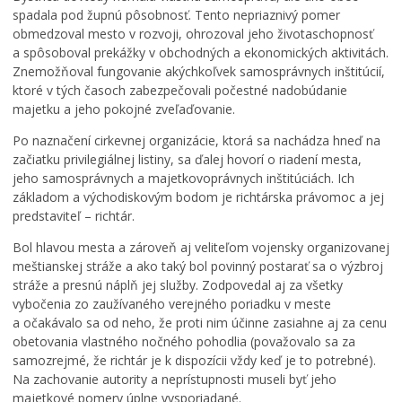
Mestská rada
spadala pod župnú pôsobnosť. Tento nepriaznivý pomer
obmedzoval mesto v rozvoji, ohrozoval jeho životaschopnosť
Komisie, výbory a rady
a spôsoboval prekážky v obchodných a ekonomických aktivitách.
Zasadnutia
Znemožňoval fungovanie akýchkoľvek samosprávnych inštitúcií,
ktoré v tých časoch zabezpečovali počestné nadobúdanie
Iniciatíva pre Otvorené vládnutie (OGP)
majetku a jeho pokojné zveľaďovanie.
Verejné obstrávania
Po naznačení cirkevnej organizácie, ktorá sa nachádza hneď na
Úradná tabuľa
začiatku privilegiálnej listiny, sa ďalej hovorí o riadení mesta,
jeho samosprávnych a majetkovoprávnych inštitúciách. Ich
Dotácie
základom a východiskovým bodom je richtárska právomoc a jej
Dokumenty mesta
predstaviteľ – richtár.
Všeobecne záväzné nariadenia
Bol hlavou mesta a zároveň aj veliteľom vojensky organizovanej
meštianskej stráže a ako taký bol povinný postarať sa o výzbroj
MESTSKÁ POLÍCIA BANSKÁ BYSTRICA
stráže a presnú náplň jej služby. Zodpovedal aj za všetky
História
vybočenia zo zaužívaného verejného poriadku v meste
Galéria náčelníkov
a očakávalo sa od neho, že proti nim účinne zasiahne aj za cenu
obetovania vlastného nočného pohodlia (považovalo sa za
Pracovná ponuka
samozrejmé, že richtár je k dispozícii vždy keď je to potrebné).
Organizácie zriadené a založené mestom
Na zachovanie autority a neprístupnosti museli byť jeho
majetkové pomery úplne vysporiadané.