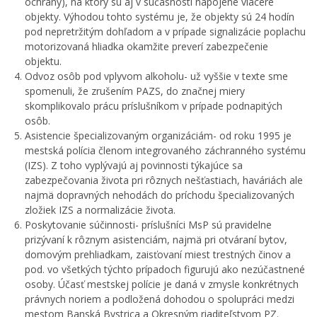
ochrany), na ktorý sú aj v súčasnosti napojené viaceré
objekty. Výhodou tohto systému je, že objekty sú 24 hodín
pod nepretržitým dohľadom a v prípade signalizácie poplachu
motorizovaná hliadka okamžite preverí zabezpečenie
objektu.
Odvoz osôb pod vplyvom alkoholu- už vyššie v texte sme
spomenuli, že zrušením PAZS, do značnej miery
skomplikovalo prácu príslušníkom v prípade podnapitých
osôb.
Asistencie špecializovaným organizáciám- od roku 1995 je
mestská polícia členom integrovaného záchranného systému
(IZS). Z toho vyplývajú aj povinnosti týkajúce sa
zabezpečovania života pri rôznych nešťastiach, haváriách ale
najmä dopravných nehodách do príchodu špecializovaných
zložiek IZS a normalizácie života.
Poskytovanie súčinnosti- príslušníci MsP sú pravidelne
prizývaní k rôznym asistenciám, najmä pri otváraní bytov,
domovým prehliadkam, zaisťovaní miest trestných činov a
pod. vo všetkých týchto prípadoch figurujú ako nezúčastnené
osoby. Účasť mestskej polície je daná v zmysle konkrétnych
právnych noriem a podložená dohodou o spolupráci medzi
mestom Banská Bystrica a Okresným riaditeľstvom PZ.