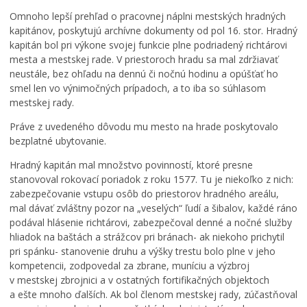
Omnoho lepší prehľad o pracovnej náplni mestských hradných
kapitánov, poskytujú archívne dokumenty od pol 16. stor. Hradný
kapitán bol pri výkone svojej funkcie plne podriadený richtárovi
mesta a mestskej rade. V priestoroch hradu sa mal zdržiavať
neustále, bez ohľadu na dennú či nočnú hodinu a opúšťať ho
smel len vo výnimočných prípadoch, a to iba so súhlasom
mestskej rady.
Práve z uvedeného dôvodu mu mesto na hrade poskytovalo
bezplatné ubytovanie.
Hradný kapitán mal množstvo povinností, ktoré presne
stanovoval rokovací poriadok z roku 1577. Tu je niekoľko z nich:
zabezpečovanie vstupu osôb do priestorov hradného areálu,
mal dávať zvláštny pozor na „veselých“ ľudí a šibalov, každé ráno
podával hlásenie richtárovi, zabezpečoval denné a nočné služby
hliadok na baštách a strážcov pri bránach- ak niekoho prichytil
pri spánku- stanovenie druhu a výšky trestu bolo plne v jeho
kompetencii, zodpovedal za zbrane, muníciu a výzbroj
v mestskej zbrojnici a v ostatných fortifikačných objektoch
a ešte mnoho ďalších. Ak bol členom mestskej rady, zúčastňoval