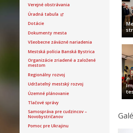
Verejné obstrávania
Úradná tabuľa
Me
Dotácie
st
Dokumenty mesta
Všeobecne záväzné nariadenia
Mestská polícia Banská Bystrica
Organizácie zriadené a založené
mestom
Regionálny rozvoj
Udržateľný mestský rozvoj
Im
tes
Územné plánovanie
Tlačové správy
Samospráva pre cudzincov –
Galé
Novobystričanov
Pomoc pre Ukrajinu