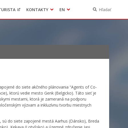
TURISTA
KONTAKTY
EN
Hľadať
Pomoc pre Ukrajinu
Ochrana osobných údajov
3D model mesta Banská Bystrica
Contact
apojené do siete akčného plánovania “Agents of Co-
cie), ktorú vedie mesto Genk (Belgicko). Táto sieť je
skymi mestami, ktorá je zameraná na podporu
poločenským výzvam a inkluzívnu tvorbu miestnych
e, sú do siete zapojené mestá Aarhus (Dánsko), Breda
sko), Kekava (Lotyšsko) a územné združenie Iasi