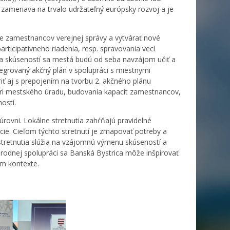
a zameriava na trvalo udržateľný európsky rozvoj a je
ie zamestnancov verejnej správy a vytvárať nové
articipatívneho riadenia, resp. spravovania vecí
a skúseností sa mestá budú od seba navzájom učiť a
grovaný akčný plán v spolupráci s miestnymi
iť aj s prepojením na tvorbu 2. akčného plánu
útri mestského úradu, budovania kapacít zamestnancov,
ostí.
 úrovni. Lokálne stretnutia zahŕňajú pravidelné
cie. Cieľom týchto stretnutí je zmapovať potreby a
 stretnutia slúžia na vzájomnú výmenu skúseností a
rodnej spolupráci sa Banská Bystrica môže inšpirovať
om kontexte.