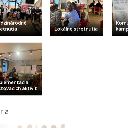
dzinárodné
Komu
retnutia
Lokálne stretnutia
kam
plementácia
tovacích aktivít
ria