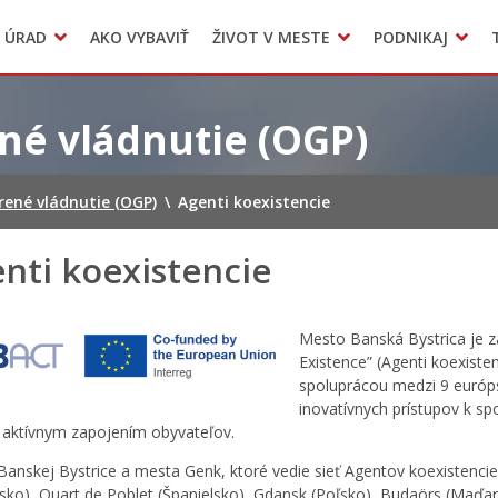
Dokumenty mesta
 ÚRAD
AKO VYBAVIŤ
ŽIVOT V MESTE
PODNIKAJ
Zmluvy, faktúry a objednávky
Odpady, verejné priestranstvá
Accommodation
ené vládnutie (OGP)
orené vládnutie (OGP)
\
Agenti koexistencie
nti koexistencie
Mesto Banská Bystrica je z
Existence” (Agenti koexisten
spoluprácou medzi 9 európ
inovatívnych prístupov k s
 s aktívnym zapojením obyvateľov.
anskej Bystrice a mesta Genk, ktoré vedie sieť Agentov koexistenci
sko), Quart de Poblet (Španielsko), Gdansk (Poľsko), Budaörs (Maďar