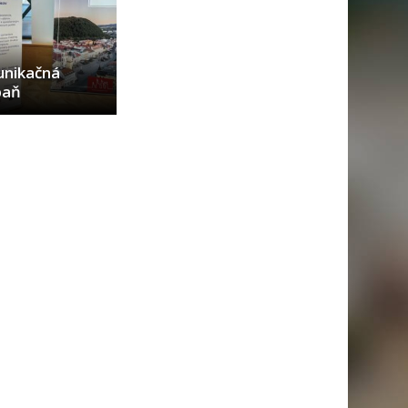
nikačná
paň