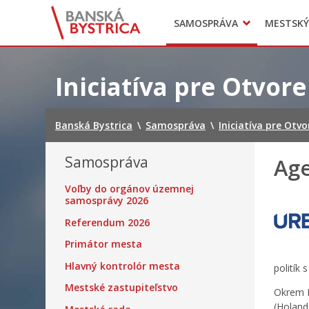
Zasadnutia
SAMOSPRÁVA
MESTSKÝ
Oznamy
Mladí BB
Head of Municipal office
Preskočiť
na
Iniciatíva pre Otvor
obsah
Banská Bystrica
\
Samospráva
\
Iniciatíva pre Otv
Samospráva
Age
Voľby do orgánov územnej
samosprávy 2026
Referendum 2026
Primátor mesta
Hlavný kontrolór mesta
politík
Mestské zastupiteľstvo
Okrem B
(Holand