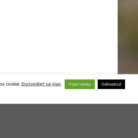
ov cookie.
Dozvedieť sa viac
.
Prijať všetky
Odmietnuť