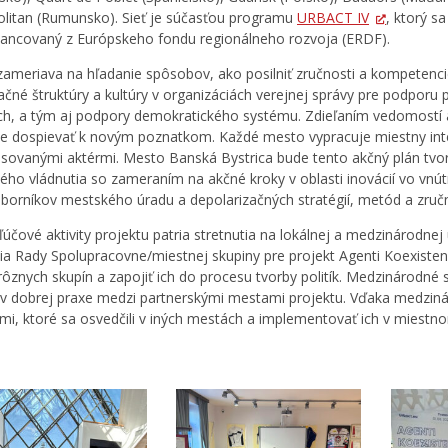
litan (Rumunsko). Sieť je súčasťou programu
URBACT IV
, ktorý s
nancovaný z Európskeho fondu regionálneho rozvoja (ERDF).
 zameriava na hľadanie spôsobov, ako posilniť zručnosti a kompetenc
ačné štruktúry a kultúry v organizáciách verejnej správy pre podporu p
ch, a tým aj podpory demokratického systému. Zdieľaním vedomostí 
e dospievať k novým poznatkom. Každé mesto vypracuje miestny inte
esovanými aktérmi. Mesto Banská Bystrica bude tento akčný plán tvor
ého vládnutia so zameraním na akčné kroky v oblasti inovácií vo vn
dborníkov mestského úradu a depolarizačných stratégií, metód a zručn
ľúčové aktivity projektu patria stretnutia na lokálnej a medzinárodnej
tia Rady Spolupracovne/miestnej skupiny pre projekt Agenti Koexisten
rôznych skupín a zapojiť ich do procesu tvorby politík. Medzinárodné
ov dobrej praxe medzi partnerskými mestami projektu. Vďaka medziná
ami, ktoré sa osvedčili v iných mestách a implementovať ich v miestn