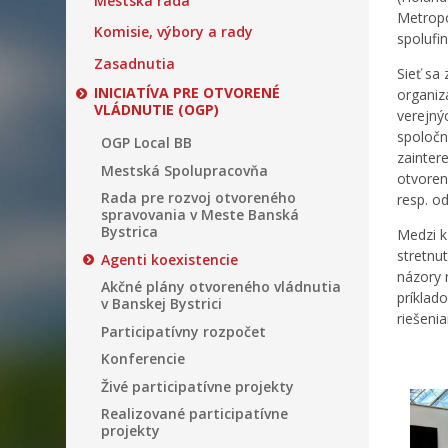
Mestská rada
Metropo
Komisie, výbory a rady
spolufi
Zasadnutia
Sieť sa
INICIATÍVA PRE OTVORENÉ
organiz
VLÁDNUTIE (OGP)
verejný
spoločn
OGP Local BB
zainter
Mestská Spolupracovňa
otvoren
Rada pre rozvoj otvoreného
resp. o
spravovania v Meste Banská
Bystrica
Medzi k
stretnu
Agenti koexistencie
názory 
Akčné plány otvoreného vládnutia
príklad
v Banskej Bystrici
riešeni
Participatívny rozpočet
Konferencie
Živé participatívne projekty
Realizované participatívne
projekty