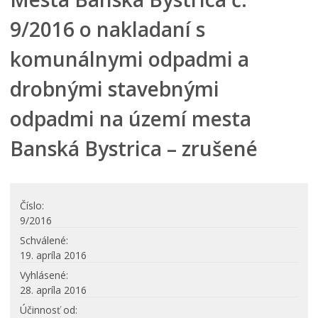
Hlavný kontrolór mesta
9/2016 o nakladaní s
Mestské zastupiteľstvo
komunálnymi odpadmi a
Mestská rada
Komisie, výbory a rady
drobnými stavebnými
Zasadnutia
odpadmi na území mesta
Iniciatíva pre Otvorené vládnutie (OGP)
Banská Bystrica – zrušené
Verejné obstrávania
Úradná tabuľa
Dotácie
Číslo
Dokumenty mesta
9/2016
VŠEOBECNE ZÁVÄZNÉ NARIADENIA
Schválené
19. apríla 2016
Účinné VZN
Vyhlásené
Návrhy všeobecne záväzných nariadení
28. apríla 2016
Archív zrušených VZN
Účinnosť od