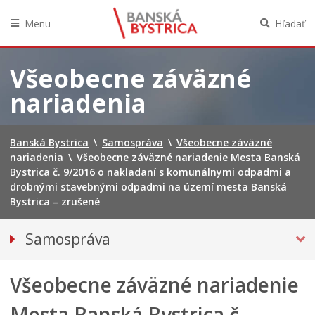
Menu
Hľadať
Preskočiť
na
Všeobecne záväzné
obsah
nariadenia
Banská Bystrica
\
Samospráva
\
Všeobecne záväzné
nariadenia
\
Všeobecne záväzné nariadenie Mesta Banská
Bystrica č. 9/2016 o nakladaní s komunálnymi odpadmi a
drobnými stavebnými odpadmi na území mesta Banská
Bystrica – zrušené
Samospráva
Voľby do orgánov územnej samosprávy 2026
Všeobecne záväzné nariadenie
Referendum 2026
Primátor mesta
Mesta Banská Bystrica č.