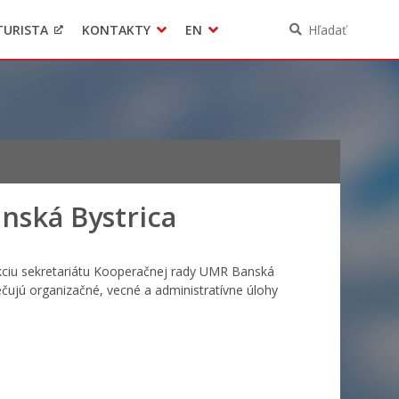
TURISTA
KONTAKTY
EN
Hľadať
Pomoc pre Ukrajinu
Ochrana osobných údajov
3D model mesta Banská Bystrica
Contact
nská Bystrica
kciu sekretariátu Kooperačnej rady UMR Banská
čujú organizačné, vecné a administratívne úlohy