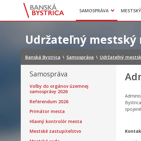
Zasadnutia
SAMOSPRÁVA
MESTSKÝ
Oznamy
Mladí BB
Head of Municipal office
Preskočiť
na
Udržateľný mestský 
obsah
Banská Bystrica
\
Samospráva
\
Udržateľný mestsk
Samospráva
Adm
Voľby do orgánov územnej
samosprávy 2026
Adminis
Referendum 2026
Bystric
spojené
Primátor mesta
Hlavný kontrolór mesta
Mestské zastupiteľstvo
Kontak