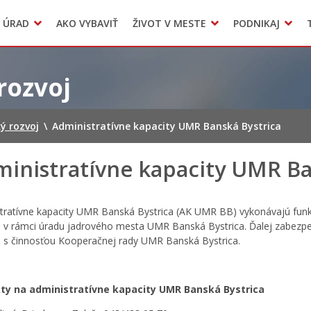
Dokumenty mesta
 ÚRAD
AKO VYBAVIŤ
ŽIVOT V MESTE
PODNIKAJ
Zmluvy, faktúry a objednávky
Odpady, verejné priestranstvá
Accommodation
rozvoj
ý rozvoj
\
Administratívne kapacity UMR Banská Bystrica
inistratívne kapacity UMR Ba
tratívne kapacity UMR Banská Bystrica (AK UMR BB) vykonávajú fun
a v rámci úradu jadrového mesta UMR Banská Bystrica. Ďalej zabezpe
 s činnosťou Kooperačnej rady UMR Banská Bystrica.
ty na administratívne kapacity UMR Banská Bystrica