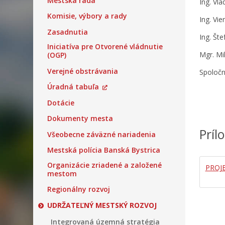
Mestská rada
Ing. Vl
Komisie, výbory a rady
Ing. Vi
Zasadnutia
Ing. Šte
Iniciatíva pre Otvorené vládnutie
Mgr. Mil
(OGP)
Verejné obstrávania
Spoločn
Úradná tabuľa
Dotácie
Dokumenty mesta
Príl
Všeobecne záväzné nariadenia
Mestská polícia Banská Bystrica
Organizácie zriadené a založené
PROJ
mestom
Regionálny rozvoj
UDRŽATEĽNÝ MESTSKÝ ROZVOJ
Integrovaná územná stratégia