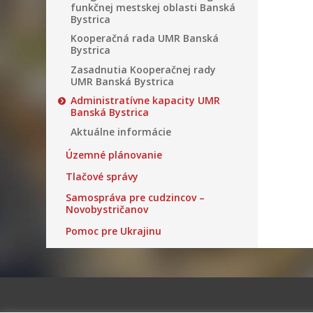
funkčnej mestskej oblasti Banská
Bystrica
Kooperačná rada UMR Banská
Bystrica
Zasadnutia Kooperačnej rady
UMR Banská Bystrica
Administratívne kapacity UMR
Banská Bystrica
Aktuálne informácie
Územné plánovanie
Tlačové správy
Samospráva pre cudzincov –
Novobystričanov
Pomoc pre Ukrajinu