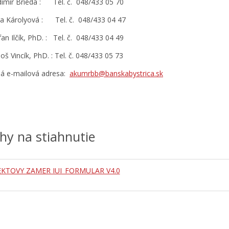
adimír Brieda : Tel. č. 048/433 05 70
era Károlyová : Tel. č. 048/433 04 47
fan Ilčík, PhD. : Tel. č. 048/433 04 49
oš Vincík, PhD. : Tel. č. 048/433 05 73
á e-mailová adresa:
akumrbb@banskabystrica.sk
ohy na stiahnutie
EKTOVY ZAMER IUI_FORMULAR V4.0