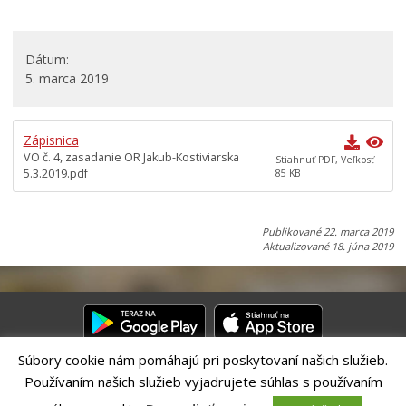
Mestská rada
Komisie, výbory a rady
Dátum
ZASADNUTIA
5. marca 2019
Mestské zastupiteľstvo
Videozáznamy zasadnutí mestského zastupiteľstva
Zápisnica
Mestská rada
VO č. 4, zasadanie OR Jakub-Kostiviarska
Stiahnuť PDF, Veľkosť
5.3.2019.pdf
85 KB
Komisie mestského zastupiteľstva
Online zasadnutia komisií mestského zastupiteľstva
Výbory v mestských častiach
Publikované
22. marca 2019
Aktualizované
18. júna 2019
Občianske rady
Občianske rady 2018, 2019
Poradné orgány primátora
Materiály pre poslancov
Materiály pre členov komisií
Súbory cookie nám pomáhajú pri poskytovaní našich služieb.
Archív
Používaním našich služieb vyjadrujete súhlas s používaním
Riešenie CITIO 2.0| Technický prevádzkovateľ – MVI Technology sk,
s.r.o.