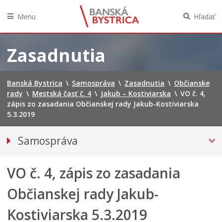
Menu
Hľadať
Preskočiť
na
Zasadnutia
obsah
Banská Bystrica
\
Samospráva
\
Zasadnutia
\
Občianske
rady
\
Mestská časť č. 4
\
Jakub – Kostiviarska
\
VO č. 4,
zápis zo zasadania Občianskej rady Jakub-Kostiviarska
5.3.2019
Samospráva
Voľby do orgánov územnej samosprávy 2026
VO č. 4, zápis zo zasadania
Referendum 2026
Primátor mesta
Občianskej rady Jakub-
Hlavný kontrolór mesta
Kostiviarska 5.3.2019
Mestské zastupiteľstvo