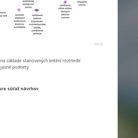
a základe stanovených kritérií roztriediť
ejasné podnety
pre súťaž návrhov