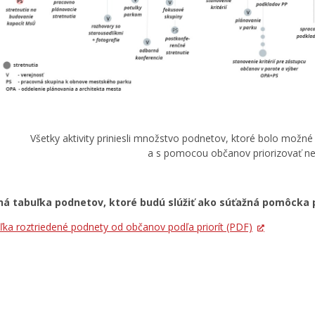
Všetky aktivity priniesli množstvo podnetov, ktoré bolo možné n
a s pomocou občanov priorizovať n
ná tabuľka podnetov, ktoré budú slúžiť ako súťažná pomôcka 
ľka roztriedené podnety od občanov podľa priorít
(PDF)