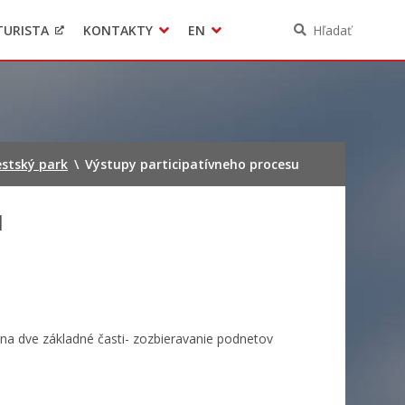
TURISTA
KONTAKTY
EN
Hľadať
Pomoc pre Ukrajinu
Ochrana osobných údajov
3D model mesta Banská Bystrica
Contact
stský park
\
Výstupy participatívneho procesu
u
 na dve základné časti- zozbieravanie podnetov