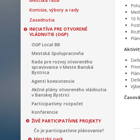
Mestská rada
Potu
Komisie, výbory a rady
Medz
10 f
Zasadnutia
Post
INICIATÍVA PRE OTVORENÉ
Rozh
VLÁDNUTIE (OGP)
Plán
OGP Local BB
Aktivi
Mestská Spolupracovňa
Defi
Rada pre rozvoj otvoreného
Prio
spravovania v Meste Banská
Bystrica
Plán
Defi
Agenti koexistencie
Výbe
Akčné plány otvoreného vládnutia
v Banskej Bystrici
Časová
Participatívny rozpočet
Konferencie
ŽIVÉ PARTICIPATÍVNE PROJEKTY
Čo je participatívne plánovanie?
Mestský park