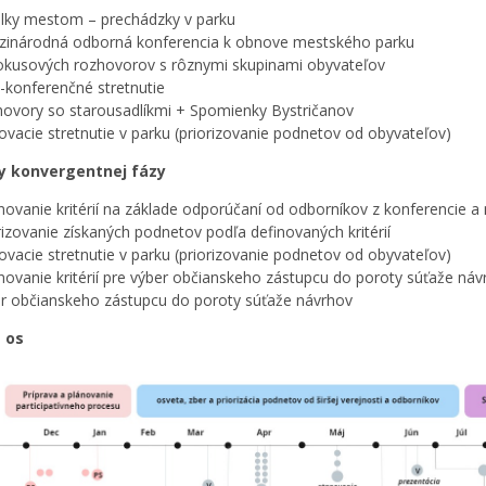
lky mestom – prechádzky v parku
inárodná odborná konferencia k obnove mestského parku
okusových rozhovorov s rôznymi skupinami obyvateľov
-konferenčné stretnutie
ovory so starousadlíkmi + Spomienky Bystričanov
ovacie stretnutie v parku (priorizovanie podnetov od obyvateľov)
ty konvergentnej fázy
novanie kritérií na základe odporúčaní od odborníkov z konferencie 
rizovanie získaných podnetov podľa definovaných kritérií
ovacie stretnutie v parku (priorizovanie podnetov od obyvateľov)
novanie kritérií pre výber občianskeho zástupcu do poroty súťaže náv
r občianskeho zástupcu do poroty súťaže návrhov
 os