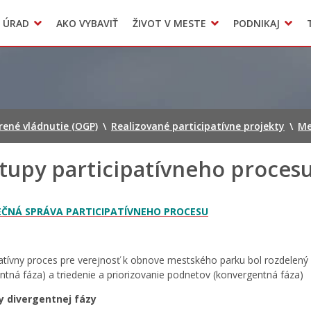
Dokumenty mesta
 ÚRAD
AKO VYBAVIŤ
ŽIVOT V MESTE
PODNIKAJ
Zmluvy, faktúry a objednávky
Odpady, verejné priestranstvá
Accommodation
orené vládnutie (OGP)
\
Realizované participatívne projekty
\
Me
tupy participatívneho proces
EČNÁ SPRÁVA PARTICIPATÍVNEHO PROCESU
patívny proces pre verejnosť k obnove mestského parku bol rozdelený
entná fáza) a triedenie a priorizovanie podnetov (konvergentná fáza)
ty divergentnej fázy