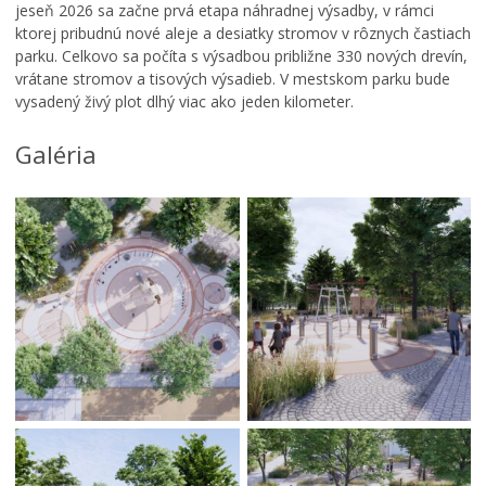
Občianske mesto a efektívna participácia – manuál
jeseň 2026 sa začne prvá etapa náhradnej výsadby, v rámci
Program rozvoja bývania mesta Banská Bystrica 2035
ktorej pribudnú nové aleje a desiatky stromov v rôznych častiach
parku. Celkovo sa počíta s výsadbou približne 330 nových drevín,
Realizované participatívne projekty
vrátane stromov a tisových výsadieb. V mestskom parku bude
Zelené sídliská (zelené oázy)
vysadený živý plot dlhý viac ako jeden kilometer.
Program rozvoja mesta 2030
Galéria
Participatívne plánovanie Integrovanej územnej
stratégie – funkčná mestská oblasť Banská Bystrica
Parkovanie
Pešia zóna
Rudlová-kanalizácia
Koncepcia rozvoja kultúry
Aktuálny stav projektov
Verejné obstrávania
Úradná tabuľa
Dotácie
Dokumenty mesta