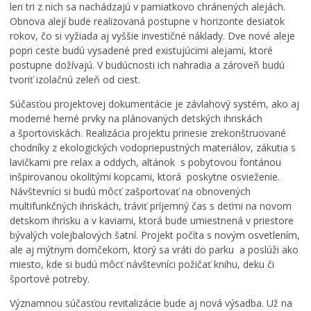
Dendrologické posúdenia
len tri z nich sa nachádzajú v pamiatkovo chránených alejách.
Obnova alejí bude realizovaná postupne v horizonte desiatok
Výrubové konania
rokov, čo si vyžiada aj vyššie investičné náklady. Dve nové aleje
Stavebný zámer
popri ceste budú vysadené pred existujúcimi alejami, ktoré
PRACOVNÉ STRETNUTIA 2026
postupne dožívajú. V budúcnosti ich nahradia a zároveň budú
tvoriť izolačnú zeleň od ciest.
Konferencie k mestskému parku
Výstupy participatívneho procesu
Súčasťou projektovej dokumentácie je závlahový systém, ako aj
Podmienky pre obnovu Mestského parku
moderné herné prvky na plánovaných detských ihriskách
a športoviskách. Realizácia projektu prinesie zrekonštruované
Fokusové skupiny
chodníky z ekologických vodopriepustných materiálov, zákutia s
Verejné stretnutia
lavičkami pre relax a oddych, altánok s pobytovou fontánou
Pracovné stretnutia
inšpirovanou okolitými kopcami, ktorá poskytne osvieženie.
Návštevníci si budú môcť zašportovať na obnovených
Informácie o súvisiacich procesoch
multifunkčných ihriskách, tráviť príjemný čas s deťmi na novom
Aktivity participatívneho procesu
detskom ihrisku a v kaviarni, ktorá bude umiestnená v priestore
Potulky mestom „O parku v parku“
bývalých volejbalových šatní. Projekt počíta s novým osvetlením,
ale aj mýtnym domčekom, ktorý sa vráti do parku a poslúži ako
Spomienky Banskobystričanov
miesto, kde si budú môcť návštevníci požičať knihu, deku či
Tlačové správy
športové potreby.
Predchádzajúci projekt
Významnou súčasťou revitalizácie bude aj nová výsadba. Už na