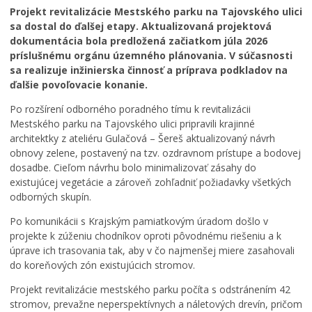
Projekt revitalizácie Mestského parku na Tajovského ulici
Komisie, výbory a rady
sa dostal do ďalšej etapy. Aktualizovaná projektová
dokumentácia bola predložená začiatkom júla 2026
Zasadnutia
príslušnému orgánu územného plánovania. V súčasnosti
INICIATÍVA PRE OTVORENÉ VLÁDNUTIE (OGP)
sa realizuje inžinierska činnosť a príprava podkladov na
ďalšie povoľovacie konanie.
OGP Local BB
Mestská Spolupracovňa
Po rozšírení odborného poradného tímu k revitalizácii
Mestského parku na Tajovského ulici pripravili krajinné
Rada pre rozvoj otvoreného spravovania v Meste
architektky z ateliéru Gulačová – Šereš aktualizovaný návrh
Banská Bystrica
obnovy zelene, postavený na tzv. ozdravnom prístupe a bodovej
Agenti koexistencie
dosadbe. Cieľom návrhu bolo minimalizovať zásahy do
Akčné plány otvoreného vládnutia v Banskej Bystrici
existujúcej vegetácie a zároveň zohľadniť požiadavky všetkých
Participatívny rozpočet
odborných skupín.
Konferencie
Po komunikácii s Krajským pamiatkovým úradom došlo v
ŽIVÉ PARTICIPATÍVNE PROJEKTY
projekte k zúženiu chodníkov oproti pôvodnému riešeniu a k
úprave ich trasovania tak, aby v čo najmenšej miere zasahovali
Čo je participatívne plánovanie?
do koreňových zón existujúcich stromov.
Mestský park
Projekt revitalizácie mestského parku počíta s odstránením 42
Nezávislé dendrologické posúdenie
stromov, prevažne neperspektívnych a náletových drevín, pričom