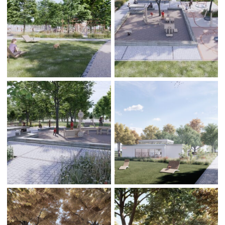
Všeobecne záväzné nariadenia
Mestská polícia Banská Bystrica
Organizácie zriadené a založené mestom
Regionálny rozvoj
Udržateľný mestský rozvoj
Územné plánovanie
Tlačové správy
Samospráva pre cudzincov – Novobystričanov
Pomoc pre Ukrajinu