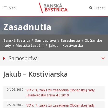
Menu
Hľadať
Preskočiť
na
Zasadnutia
obsah
Banská Bystrica
\
Samospráva
\
Zasadnutia
\
Občianske
rady
\
Mestská časť č. 4
\
Jakub – Kostiviarska
Samospráva
Voľby do orgánov územnej samosprávy 2026
Jakub – Kostiviarska
Referendum 2026
Primátor mesta
Hlavný kontrolór mesta
04. 06. 2019
VO č. 4, zápis zo zasadania Občianskej rady
Mestské zastupiteľstvo
Jakub-Kostiviarska 4.6.2019
Mestská rada
07. 05. 2019
VO č. 4, zápis zo zasadania Občianskej rady