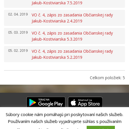
Komisie, výbory a rady
Jakub-Kostiviarska 7.5.2019
Zasadnutia
02. 04. 2019
VO č. 4, zápis zo zasadania Občianskej rady
Iniciatíva pre Otvorené vládnutie (OGP)
Jakub-Kostiviarska 2.4.2019
Verejné obstrávania
05. 03. 2019
VO č. 4, zápis zo zasadania Občianskej rady
Úradná tabuľa
Jakub-Kostiviarska 5.3.2019
Dotácie
05. 02. 2019
VO č. 4, zápis zo zasadania Občianskej rady
Dokumenty mesta
Jakub-Kostiviarska 5.2.2019
Všeobecne záväzné nariadenia
Mestská polícia Banská Bystrica
Celkom položiek: 5
Organizácie zriadené a založené mestom
Regionálny rozvoj
Udržateľný mestský rozvoj
Územné plánovanie
Súbory cookie nám pomáhajú pri poskytovaní našich služieb.
Tlačové správy
Používaním našich služieb vyjadrujete súhlas s používaním
Riešenie CITIO 2.0| Technický prevádzkovateľ – MVI Technology sk,
s.r.o.