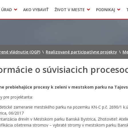
Dokumenty mesta
 ÚRAD
AKO VYBAVIŤ
ŽIVOT V MESTE
PODNIKAJ
Zmluvy, faktúry a objednávky
Odpady, verejné priestranstvá
Accommodation
orené vládnutie (OGP)
\
Realizované participatívne projekty
\
Me
ormácie o súvisiacich proceso
ne prebiehajúce procesy k zeleni v mestskom parku na Tajovské
y pre projektanta:
etické zameranie mestského parku na pozemku KN-C p.č. 2690/1 k.ú.
rica, 06/2017
ntarizácia drevín v Mestskom parku Banská Bystrica, Zhotoviteľ: Atelié
ifikácia ošetrenia stromov – vybraté stromy v mestskom parku Banská 