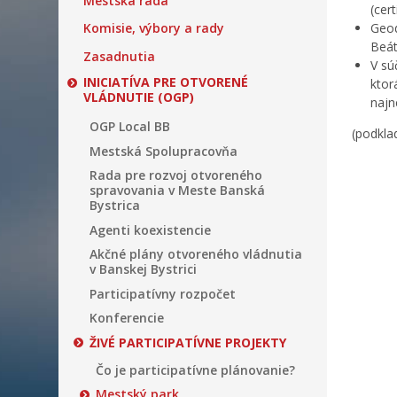
Mestská rada
(cer
Komisie, výbory a rady
Geod
Beát
Zasadnutia
V sú
INICIATÍVA PRE OTVORENÉ
ktor
VLÁDNUTIE (OGP)
najn
OGP Local BB
(podkla
Mestská Spolupracovňa
Rada pre rozvoj otvoreného
spravovania v Meste Banská
Bystrica
Agenti koexistencie
Akčné plány otvoreného vládnutia
v Banskej Bystrici
Participatívny rozpočet
Konferencie
ŽIVÉ PARTICIPATÍVNE PROJEKTY
Čo je participatívne plánovanie?
Mestský park