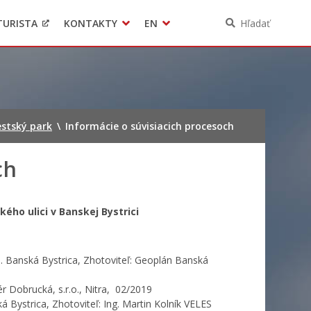
TURISTA
KONTAKTY
EN
Hľadať
Pomoc pre Ukrajinu
Ochrana osobných údajov
3D model mesta Banská Bystrica
Contact
stský park
\
Informácie o súvisiacich procesoch
ch
ho ulici v Banskej Bystrici
 Banská Bystrica, Zhotoviteľ: Geoplán Banská
r Dobrucká, s.r.o., Nitra, 02/2019
Bystrica, Zhotoviteľ: Ing. Martin Kolník VELES