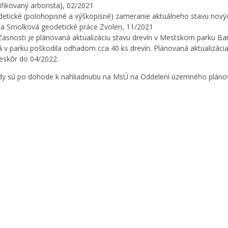
tifikovaný arborista), 02/2021
etické (polohopisné a výškopisné) zameranie aktuálneho stavu novýc
a Smolková geodetické práce Zvolen, 11/2021
časnosti je plánovaná aktualizáciu stavu drevín v Mestskom parku Ban
á v parku poškodila odhadom cca 40 ks drevín. Plánovaná aktualizáci
eskôr do 04/2022.
dy sú po dohode k nahliadnutiu na MsÚ na Oddelení územného plánov