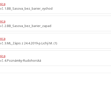
nica
a č. 1.BB_Sasova_bez_barier_vychod
nica
a č. 2.BB_Sasova_bez_barier_zapad
nica
 č. 3.ML_Zápis z 24.4.2019-p.Lichý M. (1)
nica
a č. 4.Poznámky-Rudohorská