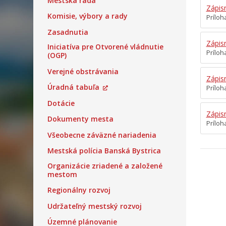
Mestská rada
Zápis
Komisie, výbory a rady
Príloh
Zasadnutia
Zápis
Iniciatíva pre Otvorené vládnutie
Príloh
(OGP)
Verejné obstrávania
Zápis
Úradná tabuľa
Príloha
Dotácie
Zápis
Dokumenty mesta
Príloh
Všeobecne záväzné nariadenia
Mestská polícia Banská Bystrica
Organizácie zriadené a založené
mestom
Regionálny rozvoj
Udržateľný mestský rozvoj
Územné plánovanie