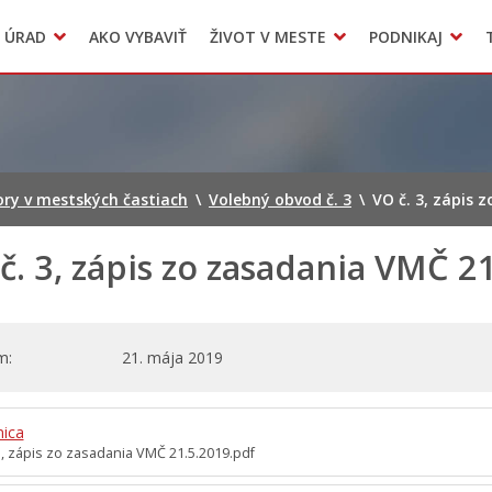
Dokumenty mesta
 ÚRAD
AKO VYBAVIŤ
ŽIVOT V MESTE
PODNIKAJ
Zmluvy, faktúry a objednávky
Odpady, verejné priestranstvá
Accommodation
ry v mestských častiach
\
Volebný obvod č. 3
\
VO č. 3, zápis 
č. 3, zápis zo zasadania VMČ 2
m
21. mája 2019
nica
3, zápis zo zasadania VMČ 21.5.2019.pdf