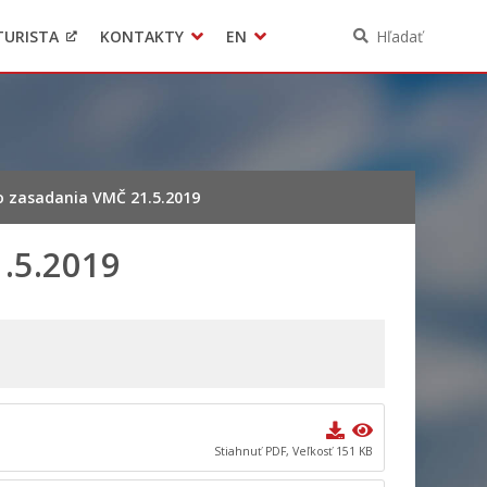
TURISTA
KONTAKTY
EN
Hľadať
Pomoc pre Ukrajinu
Ochrana osobných údajov
3D model mesta Banská Bystrica
Contact
zo zasadania VMČ 21.5.2019
1.5.2019
Stiahnuť PDF, Veľkosť 151 KB