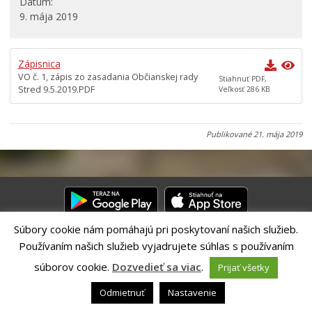
Dátum
9. mája 2019
Komisie, výbory a rady
ZASADNUTIA
Zápisnica
Mestské zastupiteľstvo
VO č. 1, zápis zo zasadania Občianskej rady
Stiahnuť PDF,
Videozáznamy zasadnutí mestského zastupiteľstva
Stred 9.5.2019.PDF
Veľkosť 286 KB
Mestská rada
Komisie mestského zastupiteľstva
Publikované
21. mája 2019
Online zasadnutia komisií mestského zastupiteľstva
Výbory v mestských častiach
Občianske rady
Občianske rady 2018, 2019
Poradné orgány primátora
Súbory cookie nám pomáhajú pri poskytovaní našich služieb.
Materiály pre poslancov
Používaním našich služieb vyjadrujete súhlas s používaním
Riešenie CITIO 2.0| Technický prevádzkovateľ – MVI Technology sk,
Materiály pre členov komisií
s.r.o.
súborov cookie.
Dozvedieť sa viac
.
Prijať všetky
Správca webového sídla: Mesto Banská Bystrica, Československej
Archív
armády 26, 97401 Banská Bystrica,
webmaster@banskabystrica.sk
|
Odmietnuť
Nastavenie
Vyhlásenie o prístupnosti
|
Ochrana osobných údajov
Iniciatíva pre Otvorené vládnutie (OGP)