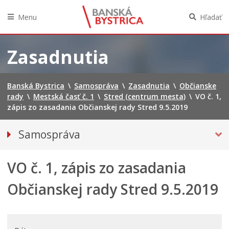
Menu
Hľadať
Preskočiť
na
Zasadnutia
obsah
Banská Bystrica
\
Samospráva
\
Zasadnutia
\
Občianske
rady
\
Mestská časť č. 1
\
Stred (centrum mesta)
\
VO č. 1,
zápis zo zasadania Občianskej rady Stred 9.5.2019
Samospráva
Voľby do orgánov územnej samosprávy 2026
VO č. 1, zápis zo zasadania
Referendum 2026
Primátor mesta
Občianskej rady Stred 9.5.2019
Hlavný kontrolór mesta
Mestské zastupiteľstvo
Mestská rada