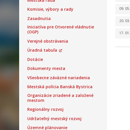
Mestská rada
09. 05
Komisie, výbory a rady
Zasadnutia
20. 03
Iniciatíva pre Otvorené vládnutie
(OGP)
17. 01
Verejné obstrávania
Úradná tabuľa
Dotácie
Dokumenty mesta
Všeobecne záväzné nariadenia
Mestská polícia Banská Bystrica
Organizácie zriadené a založené
mestom
Regionálny rozvoj
Udržateľný mestský rozvoj
Územné plánovanie