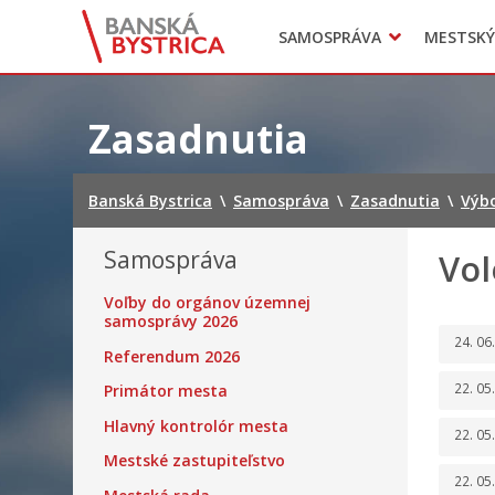
Zasadnutia
SAMOSPRÁVA
MESTSKÝ
Oznamy
Mladí BB
Head of Municipal office
Preskočiť
na
Zasadnutia
obsah
Banská Bystrica
\
Samospráva
\
Zasadnutia
\
Výbo
Samospráva
Vol
Voľby do orgánov územnej
samosprávy 2026
24. 06
Referendum 2026
22. 05
Primátor mesta
Hlavný kontrolór mesta
22. 05
Mestské zastupiteľstvo
22. 05