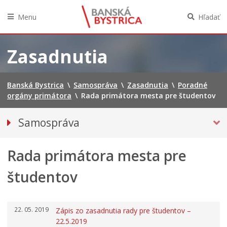
Menu
Hľadať
Preskočiť
na
Zasadnutia
obsah
Banská Bystrica
\
Samospráva
\
Zasadnutia
\
Poradné
orgány primátora
\
Rada primátora mesta pre študentov
Samospráva
Voľby do orgánov územnej samosprávy 2026
Rada primátora mesta pre
Referendum 2026
Primátor mesta
študentov
Hlavný kontrolór mesta
Mestské zastupiteľstvo
22. 05. 2019
Zápis zo zasadnutia rady pre študentov –
Mestská rada
22.5.2019