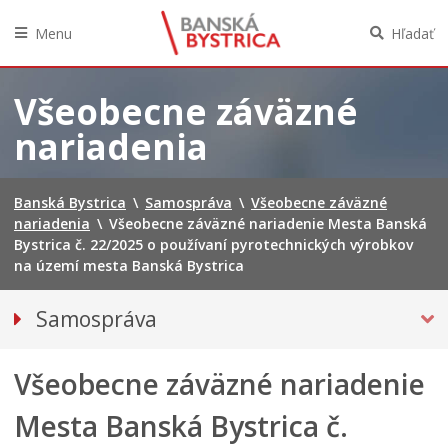
Menu
Hľadať
Preskočiť
na
Všeobecne záväzné
obsah
nariadenia
Banská Bystrica
\
Samospráva
\
Všeobecne záväzné
nariadenia
\
Všeobecne záväzné nariadenie Mesta Banská
Bystrica č. 22/2025 o používaní pyrotechnických výrobkov
na území mesta Banská Bystrica
Samospráva
Voľby do orgánov územnej samosprávy 2026
Všeobecne záväzné nariadenie
Referendum 2026
Primátor mesta
Mesta Banská Bystrica č.
Hlavný kontrolór mesta