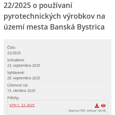
22/2025 o používaní
Mestské zastupiteľstvo
pyrotechnických výrobkov na
Mestská rada
Komisie, výbory a rady
území mesta Banská Bystrica
Zasadnutia
Iniciatíva pre Otvorené vládnutie (OGP)
Verejné obstrávania
Číslo
22/2025
Úradná tabuľa
Schválené
Dotácie
23. septembra 2025
Dokumenty mesta
Vyhlásené
29. septembra 2025
VŠEOBECNE ZÁVÄZNÉ NARIADENIA
Účinnosť od
Účinné VZN
15. októbra 2025
Návrhy všeobecne záväzných nariadení
Prílohy
Archív zrušených VZN
VZN č. 22-2025
Mestská polícia Banská Bystrica
Stiahnuť PDF, Veľkosť 166 KB