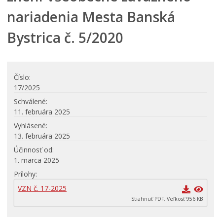
Návrhy všeobecne záväzných nariadení
nariadenia Mesta Banská
Archív zrušených VZN
Mestská polícia Banská Bystrica
Bystrica č. 5/2020
Organizácie zriadené a založené mestom
Regionálny rozvoj
Číslo
Udržateľný mestský rozvoj
17/2025
Územné plánovanie
Schválené
Tlačové správy
11. februára 2025
Samospráva pre cudzincov – Novobystričanov
Vyhlásené
13. februára 2025
Pomoc pre Ukrajinu
Účinnosť od
1. marca 2025
Prílohy
VZN č. 17-2025
Stiahnuť PDF, Veľkosť 956 KB