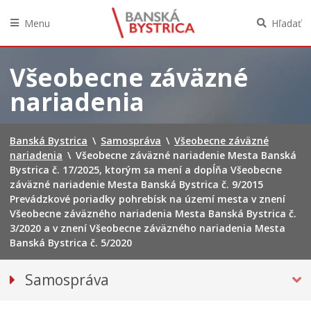
Menu
Hľadať
Preskočiť
na
Všeobecne záväzné
obsah
nariadenia
Banská Bystrica
\
Samospráva
\
Všeobecne záväzné
nariadenia
\
Všeobecne záväzné nariadenie Mesta Banská
Bystrica č. 17/2025, ktorým sa mení a dopĺňa Všeobecne
záväzné nariadenie Mesta Banská Bystrica č. 9/2015
Prevádzkové poriadky pohrebísk na území mesta v znení
Všeobecne záväzného nariadenia Mesta Banská Bystrica č.
3/2020 a v znení Všeobecne záväzného nariadenia Mesta
Banská Bystrica č. 5/2020
Samospráva
Voľby do orgánov územnej samosprávy 2026