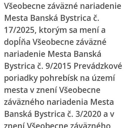
Všeobecne záväzné nariadenie
Referendum 2026
Primátor mesta
Mesta Banská Bystrica č.
Hlavný kontrolór mesta
17/2025, ktorým sa mení a
Mestské zastupiteľstvo
dopĺňa Všeobecne záväzné
Mestská rada
Komisie, výbory a rady
nariadenie Mesta Banská
Zasadnutia
Bystrica č. 9/2015 Prevádzkové
Iniciatíva pre Otvorené vládnutie (OGP)
poriadky pohrebísk na území
Verejné obstrávania
Úradná tabuľa
mesta v znení Všeobecne
Dotácie
záväzného nariadenia Mesta
Dokumenty mesta
Banská Bystrica č. 3/2020 a v
VŠEOBECNE ZÁVÄZNÉ NARIADENIA
Účinné VZN
znení Všeobecne záväzného