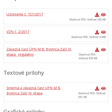
Mestská rada
Komisie, výbory a rady
Uznesenie č. 721/2017
Stiahnuť PDF, Veľkosť 265 KB
Zasadnutia
Iniciatíva pre Otvorené vládnutie (OGP)
VZN č. 2/2017
Verejné obstrávania
Stiahnuť PDF, Veľkosť 4 MB
Úradná tabuľa
Záväzná časť ÚPN M B. Bystrica ZaD IV.
Dotácie
etapa _regulatívy
Stiahnuť PDF,
Veľkosť 678 KB
Dokumenty mesta
Všeobecne záväzné nariadenia
Textové prílohy
Mestská polícia Banská Bystrica
Organizácie zriadené a založené mestom
Smerná a záväzná časť UPN M B.
Regionálny rozvoj
Bystrica ZaD IV. etapa
Stiahnuť PDF, Veľkosť
961 KB
Udržateľný mestský rozvoj
ÚZEMNÉ PLÁNOVANIE
Grafické prílohy