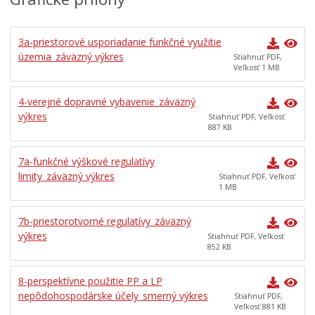
Súťažný dialóg Námestie slobody v Banskej Bystrici
Prerokovanie Územno-plánovacej dokumentácie
(ÚPD) a Územno-plánovacích podkladov (ÚPP)
3a-priestorové usporiadanie funkčné využitie
územia_záväzný výkres
Stiahnuť PDF,
Územný plán mesta Banská Bystrica
Veľkosť 1 MB
Územné plány zón mesta Banská Bystrica (ÚPN Z)
Urbanistické štúdie (UŠ)
4-verejné dopravné vybavenie_záväzný
výkres
Stiahnuť PDF, Veľkosť
Územné generely, Územný systém ekologickej stability
887 KB
(ÚSES), koncepcie
Plán dopravnej obslužnosti na roky 2027 – 2037 (PDO)
7a-funkčné výškové regulatívy
Plán udržateľnej mobility (PUM)
limity_záväzný výkres
Stiahnuť PDF, Veľkosť
Územný plán Centrálnej mestskej zóny (ÚPN – CMZ)
1 MB
Súťaže
7b-priestorotvorné regulatívy_záväzný
Zámery územného rozvoja mesta
výkres
Stiahnuť PDF, Veľkosť
Zoznam platných registračných listov k platným ÚPD
852 KB
Projekty Zelené sídliská
8-perspektívne použitie PP a LP
Manuál verejných priestorov Banská Bystrica
nepôdohospodárske účely_smerný výkres
Stiahnuť PDF,
Veľkosť 881 KB
Tlačové správy