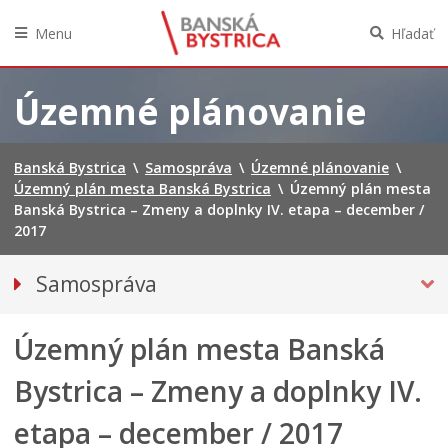
Menu
Hľadať
Preskočiť
na
Územné plánovanie
obsah
Banská Bystrica
\
Samospráva
\
Územné plánovanie
\
Územný plán mesta Banská Bystrica
\
Územný plán mesta
Banská Bystrica – Zmeny a doplnky IV. etapa – december /
2017
Samospráva
Voľby do orgánov územnej samosprávy 2026
Územný plán mesta Banská
Referendum 2026
Primátor mesta
Bystrica – Zmeny a doplnky IV.
Hlavný kontrolór mesta
etapa – december / 2017
Mestské zastupiteľstvo