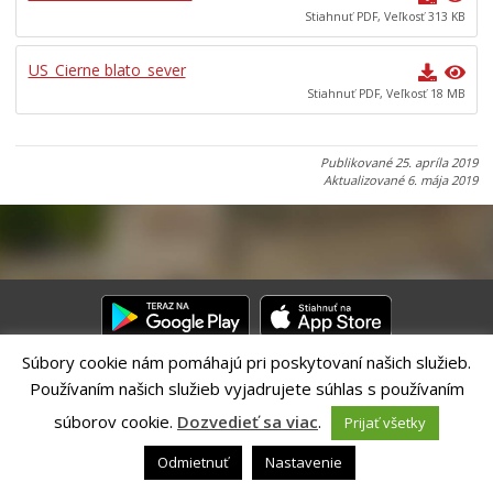
Stiahnuť PDF, Veľkosť 313 KB
Komisie, výbory a rady
Zasadnutia
US_Cierne blato_sever
Stiahnuť PDF, Veľkosť 18 MB
Iniciatíva pre Otvorené vládnutie (OGP)
Verejné obstrávania
Publikované
25. apríla 2019
Úradná tabuľa
Aktualizované
6. mája 2019
Dotácie
Dokumenty mesta
Všeobecne záväzné nariadenia
Mestská polícia Banská Bystrica
Organizácie zriadené a založené mestom
Súbory cookie nám pomáhajú pri poskytovaní našich služieb.
Regionálny rozvoj
Používaním našich služieb vyjadrujete súhlas s používaním
Riešenie CITIO 2.0| Technický prevádzkovateľ – MVI Technology sk,
Udržateľný mestský rozvoj
s.r.o.
súborov cookie.
Dozvedieť sa viac
.
Prijať všetky
Správca webového sídla: Mesto Banská Bystrica, Československej
ÚZEMNÉ PLÁNOVANIE
armády 26, 97401 Banská Bystrica,
webmaster@banskabystrica.sk
|
Odmietnuť
Nastavenie
Vyhlásenie o prístupnosti
|
Ochrana osobných údajov
Súťažný dialóg Námestie slobody v Banskej Bystrici