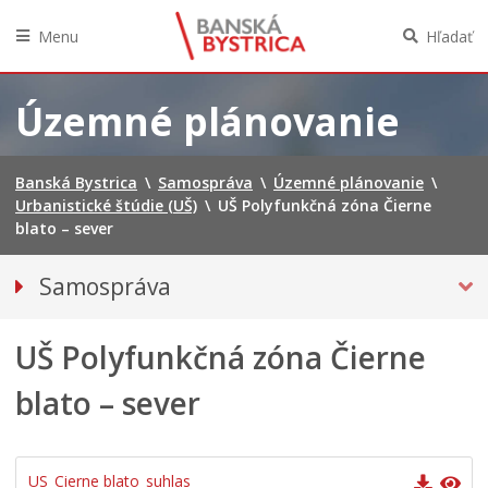
Menu
Hľadať
Preskočiť
na
Územné plánovanie
obsah
Banská Bystrica
\
Samospráva
\
Územné plánovanie
\
Urbanistické štúdie (UŠ)
\
UŠ Polyfunkčná zóna Čierne
blato – sever
Samospráva
Voľby do orgánov územnej samosprávy 2026
UŠ Polyfunkčná zóna Čierne
Referendum 2026
Primátor mesta
blato – sever
Hlavný kontrolór mesta
Mestské zastupiteľstvo
US_Cierne blato_suhlas
Mestská rada