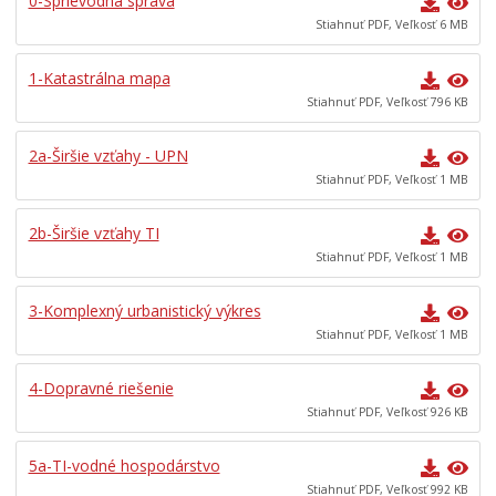
0-Sprievodná správa
Komisie, výbory a rady
Stiahnuť PDF, Veľkosť 6 MB
Zasadnutia
1-Katastrálna mapa
Iniciatíva pre Otvorené vládnutie (OGP)
Stiahnuť PDF, Veľkosť 796 KB
Verejné obstrávania
Úradná tabuľa
2a-Širšie vzťahy - UPN
Stiahnuť PDF, Veľkosť 1 MB
Dotácie
Dokumenty mesta
2b-Širšie vzťahy TI
Všeobecne záväzné nariadenia
Stiahnuť PDF, Veľkosť 1 MB
Mestská polícia Banská Bystrica
3-Komplexný urbanistický výkres
Organizácie zriadené a založené mestom
Stiahnuť PDF, Veľkosť 1 MB
Regionálny rozvoj
4-Dopravné riešenie
Udržateľný mestský rozvoj
Stiahnuť PDF, Veľkosť 926 KB
ÚZEMNÉ PLÁNOVANIE
5a-TI-vodné hospodárstvo
Súťažný dialóg Námestie slobody v Banskej Bystrici
Stiahnuť PDF, Veľkosť 992 KB