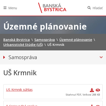
Menu
Hľadať
Preskočiť
na
Územné plánovanie
obsah
Banská Bystrica
\
Samospráva
\
Územné plánovanie
\
Urbanistické štúdie (UŠ)
\
UŠ Krmnik
Samospráva
Voľby do orgánov územnej samosprávy 2026
UŠ Krmnik
Referendum 2026
Primátor mesta
Hlavný kontrolór mesta
US Krmnik súhlas
Mestské zastupiteľstvo
Stiahnuť PDF, Veľkosť 288 KB
Mestská rada