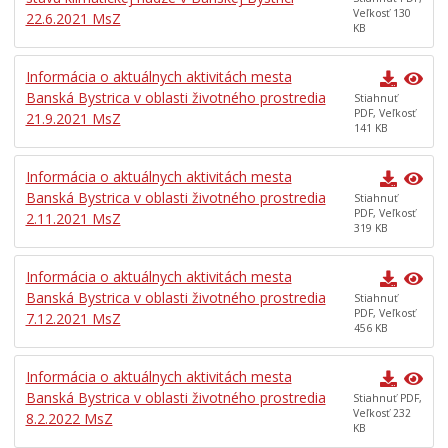
Veľkosť 130
22.6.2021 MsZ
Adaptačné opatrenia
KB
Implementácia mitigačných a adaptačných opatrení
v iných častiach mesta Banská Bystrica
Informácia o aktuálnych aktivitách mesta
Propagácia projektu
Banská Bystrica v oblasti životného prostredia
Stiahnuť
PDF, Veľkosť
21.9.2021 MsZ
Životné prostredie
141 KB
Chov spoločenských zvierat
Informácia o aktuálnych aktivitách mesta
Turistické informačné centrum
Banská Bystrica v oblasti životného prostredia
Stiahnuť
PDF, Veľkosť
2.11.2021 MsZ
3D model mesta Banská Bystrica
319 KB
Gisplan mesta Banská Bystrica
Informácia o aktuálnych aktivitách mesta
Mestská hromadná doprava
Banská Bystrica v oblasti životného prostredia
Stiahnuť
Ankety
PDF, Veľkosť
7.12.2021 MsZ
456 KB
Odkaz pre starostu
WiFi mesta
Informácia o aktuálnych aktivitách mesta
Banská Bystrica v oblasti životného prostredia
Stiahnuť PDF,
Služba pre nepočujúcich
Veľkosť 232
8.2.2022 MsZ
KB
Pomoc pre ľudí bez domova