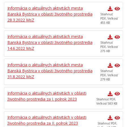
Zelené sídliská
Informácia o aktuálnych aktivitách mesta
Banská Bystrica v oblasti životného prostredia
Stiahnuť
Plážové kúpalisko
PDF, Veľkosť
28.3.2022 MsZ
455 KB
Odkanalizovanie MČ Rudlová
Bystrický podcast
Informácia o aktuálnych aktivitách mesta
Banská Bystrica v oblasti životného prostredia
Stiahnuť
PDF, Veľkosť
14.6.2022 MsZ
275 KB
Informácia o aktuálnych aktivitách mesta
Banská Bystrica v oblasti životného prostredia
Stiahnuť
PDF, Veľkosť
31.8.2022 MsZ
279 KB
Informácia o aktuálnych aktivitách v oblasti
životného prostredia za I. polrok 2023
Stiahnuť PDF,
Veľkosť 583 KB
Informácia o aktuálnych aktivitách v oblasti
životného prostredia za II. polrok 2023
Stiahnuť PDF,