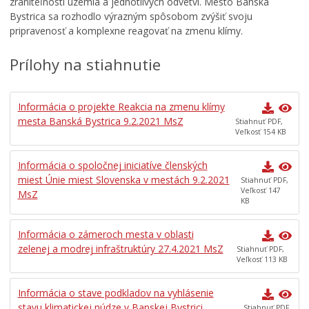
zraniteľnosti územia a jednotlivých odvetví. Mesto Banská
Školstvo
Bystrica sa rozhodlo výrazným spôsobom zvýšiť svoju
pripravenosť a komplexne reagovať na zmenu klímy.
Mladí BB
Šport
Prílohy na stiahnutie
Kultúra
Sociálna pomoc
Informácia o projekte Reakcia na zmenu klímy
mesta Banská Bystrica 9.2.2021 MsZ
Matrika a pobyt
Stiahnuť PDF,
Veľkosť 154 KB
Dane a poplatky
Informácia o spoločnej iniciatíve členských
Doprava a údržba komunikácií
miest Únie miest Slovenska v mestách 9.2.2021
Stiahnuť PDF,
Odpady, verejné priestranstvá
Veľkosť 147
MsZ
KB
Klíma v meste
KLIMATICKÁ ZMENA
Informácia o zámeroch mesta v oblasti
zelenej a modrej infraštruktúry 27.4.2021 MsZ
Stiahnuť PDF,
Reakcia na zmenu klímy mesta Banská Bystrica
Veľkosť 113 KB
Akčný plán pre mitigáciu a adaptáciu na zmenu klímy
mesta Banská Bystrica
Informácia o stave podkladov na vyhlásenie
Mitigačné opatrenia
stavu klimatickej núdze v Banskej Bystrici
Stiahnuť PDF,