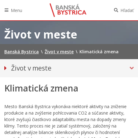
Menu
Hľadať
Preskočiť
na
Život v meste
obsah
Banská Bystrica
\
Život v meste
\
Klimatická zmena
Život v meste
Parkovanie
Klimatická zmena
Pešia zóna
O meste
Pohotovostné kontakty
Mesto Banská Bystrica vykonáva niektoré aktivity na zníženie
produkcie a na zvýšenie pohlcovania CO2 a súčasne aktivity,
Podujatia
ktoré zvyšujú čiastkovo adaptabilitu mesta na dopady zmeny
Úrady a inštitúcie
klímy. Tento proces nie je zatiaľ systémový, založený na
detailnej analýze bilancie skleníkových plynov či hodnotení
Mestská polícia