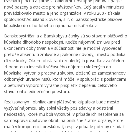
trávnatá plocha a šatne s toaletami. Postupne pribúdali ďalšie
Školstvo
nové bazény a atrakcie pre návštevníkov. Celý areál v minulosti
prevádzkovalo mesto a jeho organizácie. V roku 2007 získala
Mladí BB
spoločnosť Aqualand Slovakia, s. r. o. banskobystrické plážové
Šport
kúpalisko do dlhodobého nájmu na tridsať rokov.
Kultúra
Banskobystričania a Banskobystričanky sú so stavom plážového
kúpaliska dlhodobo nespokojní. Keďže nájomnú zmluvu pred
Sociálna pomoc
ukončením doby trvania v súčasnosti nie je možné vypovedať,
Matrika a pobyt
pretože absentujú zmluvné aj zákonné dôvody, mesto podniká
rôzne kroky. Okrem obstarania znaleckých posudkov za účelom
Dane a poplatky
zhodnotenia investícií súčasného nájomcu vložených do
Doprava a údržba komunikácií
kúpaliska, vytvorilo pracovnú skupinu zloženú zo zamestnancov
odborných útvarov MsÚ, ktorá môže v spolupráci s poslancami
Odpady, verejné priestranstvá
a petičným výborom výrazne prispieť k zlepšeniu celkového
Klíma v meste
stavu tohto jedinečného priestoru.
Klimatická zmena
Realizovanými obhliadkami plážového kúpaliska bude mesto
vyzývať nájomcu, aby splnil všetky požiadavky a odstránil
Životné prostredie
nedostatky, ktoré mu boli vytknuté. V prípade ich nesplnenia sa
Chov spoločenských zvierat
samospráva opätovne obráti na príslušné štátne orgány, ktoré
majú v kompetencii preskúmať, resp. v prípade potreby ukladať
Turistické informačné centrum