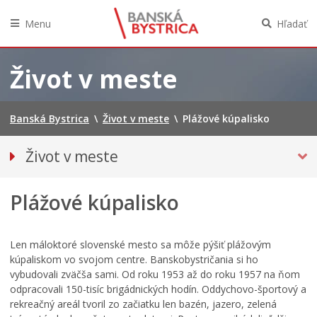
Menu
Hľadať
Preskočiť
na
Život v meste
obsah
Banská Bystrica
\
Život v meste
\
Plážové kúpalisko
Život v meste
Parkovanie
Plážové kúpalisko
Pešia zóna
O meste
Pohotovostné kontakty
Len máloktoré slovenské mesto sa môže pýšiť plážovým
kúpaliskom vo svojom centre. Banskobystričania si ho
Podujatia
vybudovali zväčša sami. Od roku 1953 až do roku 1957 na ňom
Úrady a inštitúcie
odpracovali 150-tisíc brigádnických hodín. Oddychovo-športový a
rekreačný areál tvoril zo začiatku len bazén, jazero, zelená
Mestská polícia