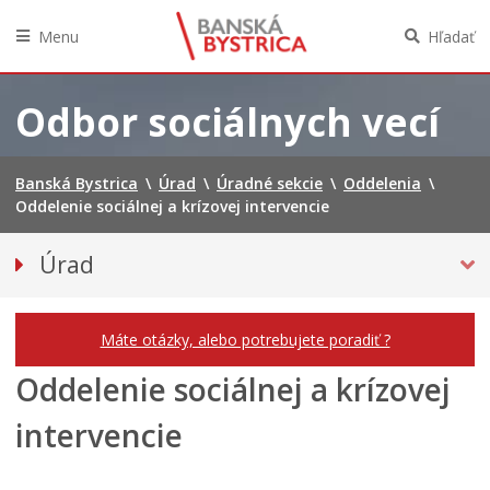
Menu
Hľadať
Preskočiť
na
Odbor sociálnych vecí
obsah
Banská Bystrica
\
Úrad
\
Úradné sekcie
\
Oddelenia
\
Oddelenie sociálnej a krízovej intervencie
Úrad
Prednostka mestského úradu
Odbory a oddelenia
Máte otázky, alebo potrebujete poradiť ?
Oznamy
Oddelenie sociálnej a krízovej
Klientske centrum
intervencie
Tlačivá a agendy
Elektronické služby mesta