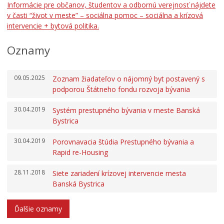
Informácie pre občanov, študentov a odbornú verejnosť nájdete
Zmluvy, faktúry a objednávky
v časti “život v meste” – sociálna pomoc – sociálna a krízová
Projekty
intervencie + bytová politika.
Open Data mesta
Oznamy
Oznamovanie podozrení z podvodov
Povinne zverejňované informácie
09.05.2025
Zoznam žiadateľov o nájomný byt postavený s
Zamestnanie v samospráve
podporou Štátneho fondu rozvoja bývania
Ochrana osobných údajov
30.04.2019
Systém prestupného bývania v meste Banská
Bystrica
30.04.2019
Porovnavacia štúdia Prestupného bývania a
Rapid re-Housing
28.11.2018
Siete zariadení krízovej intervencie mesta
Banská Bystrica
Ďalšie oznamy