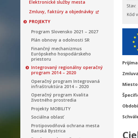
Elektronické služby mesta
Stav
Zmluvy, faktúry a objednávky
Kód v
PROJEKTY
Program Slovensko 2021 – 2027
Plán obnovy a odolnosti SR
Finančný mechanizmus
Európskeho hospodárskeho
priestoru
Pr
Integrovaný regionálny operačný
program 2014 – 2020
Zml
Operačný program Integrovaná
Mie
infraštruktúra 2014 – 2020
Operačný program Kvalita
Špecifi
životného prostredia
Obdobie
Projekty MOBILITY
Schvál
Sociálna oblasť
Protipovodňová ochrana mesta
Banská Bystrica
Cie