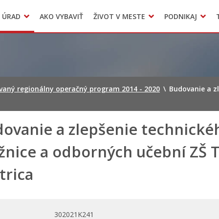
Dokumenty mesta
 ÚRAD
AKO VYBAVIŤ
ŽIVOT V MESTE
PODNIKAJ
Zmluvy, faktúry a objednávky
Odpady, verejné priestranstvá
Accommodation
vaný regionálny operačný program 2014 - 2020
\
Budovanie a zl
ovanie a zlepšenie technické
žnice a odborných učební ZŠ 
trica
302021K241