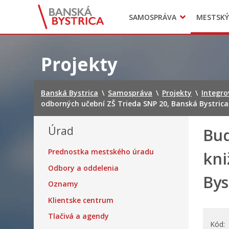
Zasadnutia
SAMOSPRÁVA
MESTSKÝ
Oznamy
Mladí BB
Head of Municipal office
Preskočiť
na
Projekty
obsah
Banská Bystrica
\
Samospráva
\
Projekty
\
Integro
odborných učební ZŠ Trieda SNP 20, Banská Bystrica
Úrad
Bud
Prednostka mestského úradu
kni
Odbory a oddelenia
Bys
Oznamy
Klientske centrum
Tlačivá a agendy
Kód