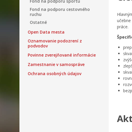
Fond na podporu športu
Fond na podporu cestovného
ruchu
Hlavným
učebne 
Ostatné
práce.
Open Data mesta
Špecifi
Oznamovanie podozrení z
podvodov
prep
skva
Povinne zverejňované informácie
zvýš
Zamestnanie v samospráve
zlep
skva
Ochrana osobných údajov
rovn
rozv
bezp
Akt