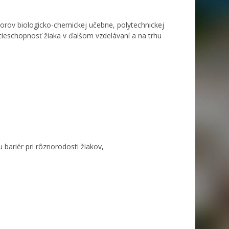
torov biologicko-chemickej učebne, polytechnickej
cieschopnosť žiaka v ďalšom vzdelávaní a na trhu
 bariér pri rôznorodosti žiakov,