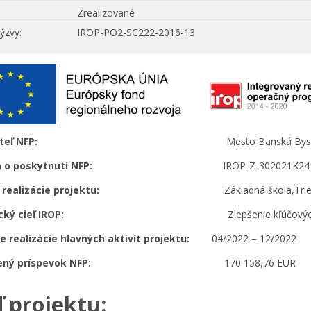
Zrealizované
ýzvy
IROP-PO2-SC222-2016-13
ijímateľ NFP:
Mesto Banská Byst
uva o poskytnutí NFP:
IROP-Z-302021K24
sto realizácie projektu:
Základná škola,Tri
cký cieľ IROP:
Zlepšenie kľúčových kompetencií 
 realizácie hlavných aktivít projektu:
04/2022 – 12/2022
ený príspevok NFP:
170 158,76 EUR
ľ projektu: