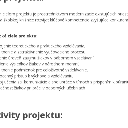
 cieľom projektu je prostredníctvom modernizácie existujúcich pries
a školskej knižnice rozvíjať kľúčové kompetencie zvyšujúce konkuren
cké ciele projektu:
ojenie teoretického a praktického vzdelávania,
litnenie a zatraktívnenie vyučovacieho procesu,
enie úroveň záujmu žiakov v odbornom vzdelávaní,
šenie výsledkov žiakov v národnom meraní,
litnenie podmienok pre celoživotné vzdelávanie,
ocenný prístup k výchove a vzdelávaniu,
oj učenia sa, komunikácie a spolupráce v tímoch s prispením k búraniu
ečnosť žiakov pri práci v odborných učebniach
ivity projektu: