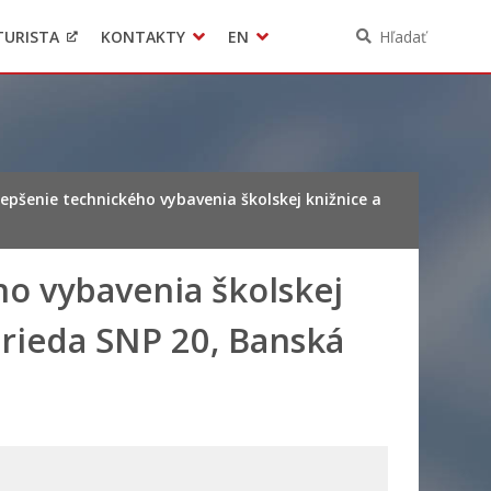
TURISTA
KONTAKTY
EN
Hľadať
Pomoc pre Ukrajinu
Ochrana osobných údajov
3D model mesta Banská Bystrica
Contact
epšenie technického vybavenia školskej knižnice a
ho vybavenia školskej
Trieda SNP 20, Banská