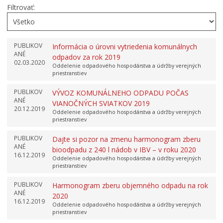
Filtrovať:
PUBLIKOV
Informácia o úrovni vytriedenia komunálnych
ANÉ
odpadov za rok 2019
02.03.2020
Oddelenie odpadového hospodárstva a údržby verejných
priestranstiev
PUBLIKOV
VÝVOZ KOMUNÁLNEHO ODPADU POČAS
ANÉ
VIANOČNÝCH SVIATKOV 2019
20.12.2019
Oddelenie odpadového hospodárstva a údržby verejných
priestranstiev
PUBLIKOV
Dajte si pozor na zmenu harmonogram zberu
ANÉ
bioodpadu z 240 l nádob v IBV – v roku 2020
16.12.2019
Oddelenie odpadového hospodárstva a údržby verejných
priestranstiev
PUBLIKOV
Harmonogram zberu objemného odpadu na rok
ANÉ
2020
16.12.2019
Oddelenie odpadového hospodárstva a údržby verejných
priestranstiev