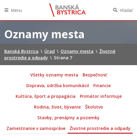
Menu
Hľadať
Preskočiť
na
Oznamy mesta
obsah
Banská Bystrica
\
Úrad
\
Oznamy mesta
\
Životné
prostredie a odpady
\
Strana 7
Všetky oznamy mesta
Bezpečnosť
Doprava, údržba komunikácií
Financie
Kultúra, šport a propagácia
Primátor informuje
Rodina, život, bývanie
Školstvo
Stavby, prenájmy a pozemky
Zamestnanie v samospráve
Životné prostredie a odpady