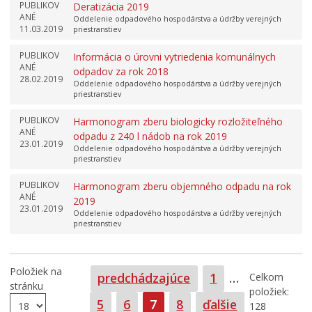
PUBLIKOV
Deratizácia 2019
ANÉ
Oddelenie odpadového hospodárstva a údržby verejných
11.03.2019
priestranstiev
PUBLIKOV
Informácia o úrovni vytriedenia komunálnych
ANÉ
odpadov za rok 2018
28.02.2019
Oddelenie odpadového hospodárstva a údržby verejných
priestranstiev
PUBLIKOV
Harmonogram zberu biologicky rozložiteľného
ANÉ
odpadu z 240 l nádob na rok 2019
23.01.2019
Oddelenie odpadového hospodárstva a údržby verejných
priestranstiev
PUBLIKOV
Harmonogram zberu objemného odpadu na rok
ANÉ
2019
23.01.2019
Oddelenie odpadového hospodárstva a údržby verejných
priestranstiev
Položiek na
Strana
predchádzajúce
1
…
Celkom
stránku
položiek:
Strana
Strana
Strana
Strana
5
6
7
8
ďalšie
128