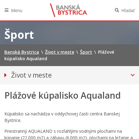
Menu
Hľadať
Preskočiť
na
Šport
obsah
Banská Bystrica
\
Život v meste
\
Šport
\
Plážové
kúpalisko Aqualand
Život v meste
Parkovanie
Plážové kúpalisko Aqualand
Pešia zóna
O meste
Pohotovostné kontakty
Kúpalisko sa nachádza v oddychovej časti centra Banskej
Bystrice.
Podujatia
Priestranný AQUALAND s rozľahlými vodnými plochami na
Úrady a inštitúcie
kúpanie (22.000 m2) a zábavu (6.000 m2), plochami na ležanie a