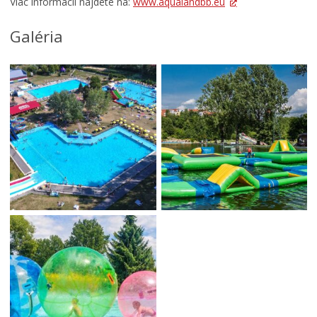
Viac informácií nájdete na:
Turistické informačné centrum
www.aqualandbb.eu
3D model mesta Banská Bystrica
Galéria
Gisplan mesta Banská Bystrica
Mestská hromadná doprava
Ankety
Odkaz pre starostu
WiFi mesta
Služba pre nepočujúcich
Pomoc pre ľudí bez domova
Zelené sídliská
Plážové kúpalisko
Odkanalizovanie MČ Rudlová
Bystrický podcast