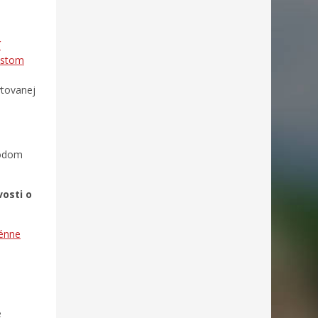
í
mestom
ytovanej
vodom
vosti o
rénne
e