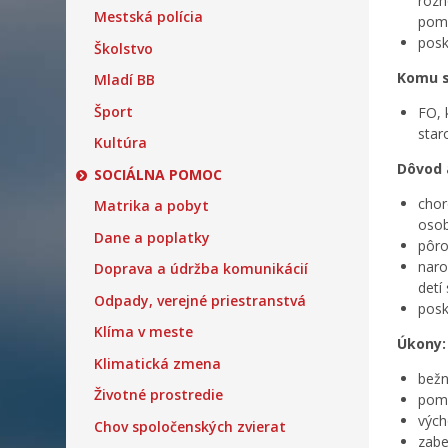
rozh
Mestská polícia
pomo
posk
Školstvo
Komu s
Mladí BB
Šport
FO, 
star
Kultúra
Dôvod 
SOCIÁLNA POMOC
chor
Matrika a pobyt
osob
Dane a poplatky
pôro
naro
Doprava a údržba komunikácií
detí
Odpady, verejné priestranstvá
posk
Klíma v meste
Úkony:
Klimatická zmena
bežn
Životné prostredie
pomo
vých
Chov spoločenských zvierat
zabe