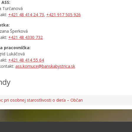
 ASS:
na Turčanová
takt:
+421 48 414 24 73
,
+421
917 505 926
ntka:
zana Šperková
takt:
+421 48 4330 732
na pracovníčka:
grid Lukáčová
takt:
+421 48 414 55 64
 kontakt:
ass.komuce@banskabystrica.sk
ndy
 pri osobnej starostlivosti o dieťa – Občan