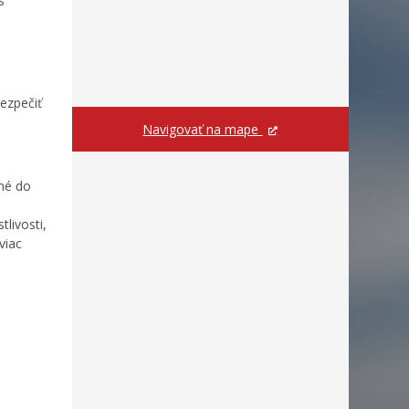
s
ezpečiť
Navigovať na mape
ené do
livosti,
viac