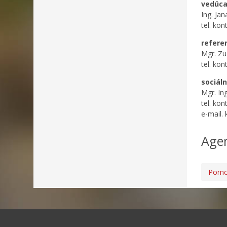
vedúca
Ing. Ja
tel. kon
refere
Mgr. Zu
tel. kon
sociál
Mgr. In
tel. kon
e-mail.
Age
Pomoc