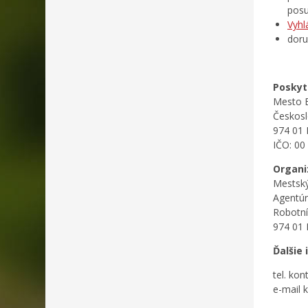
posu
Vyhl
doru
Poskyt
Mesto B
Českosl
974 01 
IČO: 00
Organi
Mestský
Agentúr
Robotní
974 01 
Ďalšie 
tel. kon
e-mail 