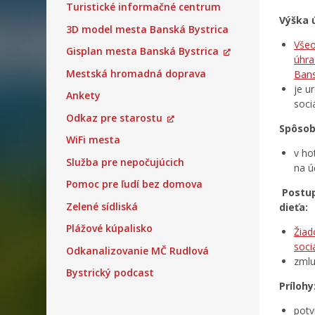
Turistické informačné centrum
Výška 
3D model mesta Banská Bystrica
Všeo
Gisplan mesta Banská Bystrica
úhra
Mestská hromadná doprava
Bans
je u
Ankety
soci
Odkaz pre starostu
Spôsob
WiFi mesta
v ho
Služba pre nepočujúcich
na ú
Pomoc pre ľudí bez domova
Postup
Zelené sídliská
dieťa:
Plážové kúpalisko
Žiad
soci
Odkanalizovanie MČ Rudlová
zmlu
Bystrický podcast
Prílohy
potv