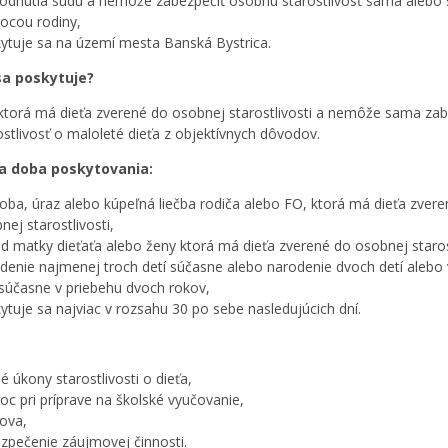
odnutia súdu a nemôže zabezpečiť osobnú starostlivosť sama alebo 
cou rodiny,
ytuje sa na území mesta Banská Bystrica.
a poskytuje?
ktorá má dieťa zverené do osobnej starostlivosti a nemôže sama zab
ostlivosť o maloleté dieťa z objektívnych dôvodov.
a doba poskytovania:
oba, úraz alebo kúpeľná liečba rodiča alebo FO, ktorá má dieťa zver
nej starostlivosti,
d matky dieťaťa alebo ženy ktorá má dieťa zverené do osobnej starost
denie najmenej troch detí súčasne alebo narodenie dvoch detí alebo 
 súčasne v priebehu dvoch rokov,
ytuje sa najviac v rozsahu 30 po sebe nasledujúcich dní.
é úkony starostlivosti o dieťa,
c pri príprave na školské vyučovanie,
ova,
zpečenie záujmovej činnosti.