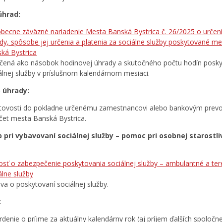
úhrad:
becne záväzné nariadenie Mesta Banská Bystrica č. 26/2025 o určen
dy, spôsobe jej určenia a platenia za sociálne služby poskytované 
ká Bystrica
rčená ako násobok hodinovej úhrady a skutočného počtu hodín posk
álnej služby v príslušnom kalendárnom mesiaci.
 úhrady:
tovosti do pokladne určenému zamestnancovi alebo bankovým pre
čet mesta Banská Bystrica.
 pri vybavovaní sociálnej služby – pomoc pri osobnej starostli
osť o zabezpečenie poskytovania sociálnej služby – ambulantné a te
álne služby
va o poskytovaní sociálnej služby.
:
rdenie o príjme za aktuálny kalendárny rok (aj príjem ďalších spoločn