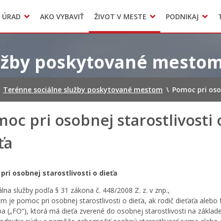
Dokumenty mesta
 ÚRAD
AKO VYBAVIŤ
ŽIVOT V MESTE
PODNIKAJ
Zmluvy, faktúry a objednávky
Odpady, verejné priestranstvá
Accommodation
lužby poskytované mesto
Terénne sociálne služby poskytované mestom
\
Pomoc pri osob
oc pri osobnej starostlivosti 
ťa
ri osobnej starostlivosti o dieťa
álna služby podľa § 31 zákona č. 448/2008 Z. z. v znp.,
om je pomoc pri osobnej starostlivosti o dieťa, ak rodič dieťaťa alebo 
a („FO“), ktorá má dieťa zverené do osobnej starostlivosti na základ