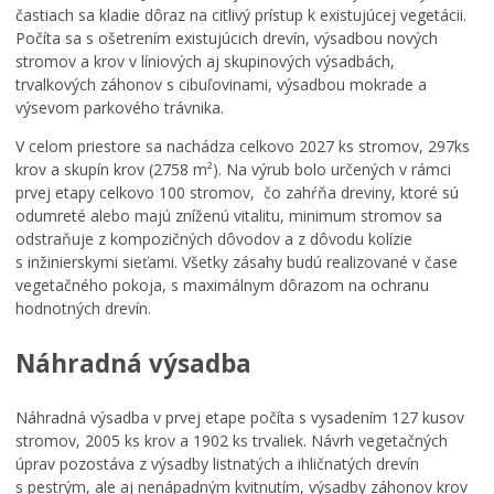
častiach sa kladie dôraz na citlivý prístup k existujúcej vegetácii.
Počíta sa s ošetrením existujúcich drevín, výsadbou nových
stromov a krov v líniových aj skupinových výsadbách,
trvalkových záhonov s cibuľovinami, výsadbou mokrade a
výsevom parkového trávnika.
V celom priestore sa nachádza celkovo 2027 ks stromov, 297ks
krov a skupín krov (2758 m²). Na výrub bolo určených v rámci
prvej etapy celkovo 100 stromov, čo zahŕňa dreviny, ktoré sú
odumreté alebo majú zníženú vitalitu, minimum stromov sa
odstraňuje z kompozičných dôvodov a z dôvodu kolízie
s inžinierskymi sieťami. Všetky zásahy budú realizované v čase
vegetačného pokoja, s maximálnym dôrazom na ochranu
hodnotných drevín.
Náhradná výsadba
Náhradná výsadba v prvej etape počíta s vysadením 127 kusov
stromov, 2005 ks krov a 1902 ks trvaliek. Návrh vegetačných
úprav pozostáva z výsadby listnatých a ihličnatých drevín
s pestrým, ale aj nenápadným kvitnutím, výsadby záhonov krov