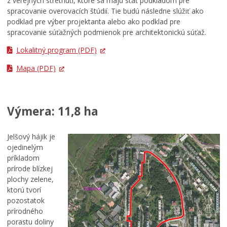
z verejných stretnutí, ktoré sa majú stať podkladom pre
spracovanie overovacích štúdií. Tie budú následne slúžiť ako
podklad pre výber projektanta alebo ako podklad pre
spracovanie súťažných podmienok pre architektonickú súťaž.
Lokalitný program
(PDF)
Mapa
(PDF)
Výmera: 11,8 ha
Jelšový hájik je
ojedinelým
príkladom
prírode blízkej
plochy zelene,
ktorú tvorí
pozostatok
prírodného
porastu doliny