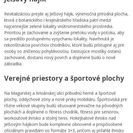
Plážové kúpalisko
Revitalizáciou prejde aj Jelšový hájik, výnimočná prírodná plocha,
Odkanalizovanie MČ Rudlová
ktorá z botanického i krajinárskeho hľadiska patrí medzi
najcennejšie zelené lokality vnútromestského prostredia.
Bystrický podcast
Prioritou je zachovanie a zvýšenie prietoku vody v potoku, aby
sa predišlo postupnému vysychaniu lokality. Navrhnutá je
rekonštrukcia povrchov chodníkov, ktoré budú prístupné aj pre
osoby so zníženou pohyblivosťou. Existujúce mostíky ostanú
zachované, dostanú nový povrch a doplnené budú o nové
zábradlia.
Verejné priestory a športové plochy
Na Magurskej a Krivánskej ulici pribudnú herné a športové
plochy, oddychové zóny a nové prvky mobiliáru. Športoviská pre
rôzne vekové skupiny budú situované prevažne na pôvodných
plochách a doplnené o fitness chodník, fitness pre seniorov,
workoutové ihrisko a stolný tenis. Hokejbalové ihrisko nad
Jelšovým hájikom bude komplexne obnovené a prispôsobené
oficiálnym pravidlám vo formáte 3×3, pričom aj priľahlé ihrisko