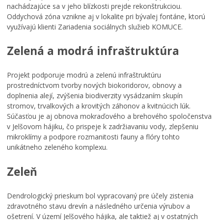
nachádzajúce sa v jeho blízkosti prejde rekonštrukciou.
Oddychová zóna vznikne aj v lokalite pri bývalej fontáne, ktorú
využívajú klienti Zariadenia sociálnych služieb KOMUCE.
Zelená a modrá infraštruktúra
Projekt podporuje modrú a zelenú infraštruktúru
prostredníctvom tvorby nových biokoridorov, obnovy a
doplnenia alejí, zvýšenia biodiverzity vysádzaním skupín
stromov, trvalkových a krovitých záhonov a kvitnúcich lúk.
Súčasťou je aj obnova mokraďového a brehového spoločenstva
v Jelšovom hájiku, čo prispeje k zadržiavaniu vody, zlepšeniu
mikroklímy a podpore rozmanitosti fauny a flóry tohto
unikátneho zeleného komplexu.
Zeleň
Dendrologický prieskum bol vypracovaný pre účely zistenia
zdravotného stavu drevín a následného určenia výrubov a
ošetrení. V území Jelšového hájika, ale taktiež aj v ostatných