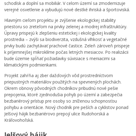
Turistické informačné centrum
schodísk a doplní sa mobiliár. V celom území sa zmodernizuje
verejné osvetlenie a vybudujú nové destké ihriská a športoviská.
3D model mesta Banská Bystrica
Gisplan mesta Banská Bystrica
Hlavným cieľom projektu je zvýšenie ekologickej stability
priestoru so zreteľom na prvky zelenej a modrej infraštruktúry.
Mestská hromadná doprava
Úpravy prispejú k zlepšeniu estetickej i ekologickej kvality
Ankety
prostredia – zvýši sa biodiverzita, vzdušná vlhkosť a vegetačné
prvky budú zachytávať prachové častice. Zeleň zároveň prispeje
Odkaz pre starostu
k príjemnejšej mikroklíme počas letných mesiacov. Po realizácii
WiFi mesta
bude územie spĺňať požiadavky súvisiace s meniacimi sa
klimatickými podmienkami.
Služba pre nepočujúcich
Projekt zahŕňa aj zber dažďových vôd prostredníctvom
Pomoc pre ľudí bez domova
priepustných materiálov použitých na spevnených plochách.
ZELENÉ SÍDLISKÁ
Okrem obnovy pôvodných chodníkov pribudnú nové pešie
prepojenia, ktoré zjednodušia pohyb po území a zabezpečia
Participatívny proces
bezbariérový prístup pre osoby so zníženou schopnosťou
Projekt: Procesy zapájajúce obyvateľov do podpory
pohybu a orientácie. Nový chodník pre peších a cyklistov ponad
biodiverzity na sídliskách v Banskej Bystrici
Jelšový hájik bezbariérovo prepojí ulice Rudohorská a
Dotazník – Parkovanie v projekte Zelené sídliská
Kráľovohoľská.
Verejné a odborné stretnutia
Jelšový hájik
Čo je to zelená a modrá infraštruktúra?