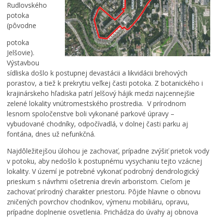
Rudlovského
potoka
(pôvodne
potoka
Jelšovie).
Výstavbou
sídliska došlo k postupnej devastácii a likvidácii brehových
porastov, a tiež k prekrytiu veľkej časti potoka. Z botanického i
krajinárskeho hľadiska patrí Jelšový hájik medzi najcennejšie
zelené lokality vnútromestského prostredia. V prírodnom
lesnom spoločenstve boli vykonané parkové úpravy –
vybudované chodníky, odpočívadlá, v dolnej časti parku aj
fontána, dnes už nefunkčná.
Najdôležitejšou úlohou je zachovať, prípadne zvýšiť prietok vody
v potoku, aby nedošlo k postupnému vysychaniu tejto vzácnej
lokality. V území je potrebné vykonať podrobný dendrologický
prieskum s návrhmi ošetrenia drevín arboristom. Cieľom je
zachovať prírodný charakter priestoru. Pôjde hlavne o obnovu
zničených povrchov chodníkov, výmenu mobiliáru, opravu,
prípadne doplnenie osvetlenia. Prichádza do úvahy aj obnova