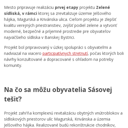
Mestská polícia
Mesto pripravuje realizáciu
prvej etapy
projektu
Zelené
Školstvo
sídliská, v rámci
ktorej sa zrevitalizuje územie Jelšového
hájika, Magurská a Krivánska ulica. Cieľom projektu je zlepšiť
Mladí BB
kvalitu verejných priestranstiev, zvýšiť podiel zelene a vytvoriť
Šport
moderné, bezpečné a príjemné prostredie pre obyvateľov
najväčšieho sídliska v Banskej Bystrici.
Kultúra
Projekt bol pripravovaný v úzkej spolupráci s obyvateľmi a
Sociálna pomoc
nadviazal na viacero
participatívnych stretnutí
, počas ktorých boli
Matrika a pobyt
návrhy konzultované a dopracované s ohľadom na potreby
komunity.
Dane a poplatky
Doprava a údržba komunikácií
Odpady, verejné priestranstvá
Na čo sa môžu obyvatelia Sásovej
Klíma v meste
tešiť?
Klimatická zmena
Životné prostredie
Projekt zahŕňa komplexnú revitalizáciu obytných vnútroblokov a
sídliskových priestorov ulíc Magurská, Krivánska a územia
Chov spoločenských zvierat
Jelšového hájika. Realizované budú rekonštrukcie chodníkov,