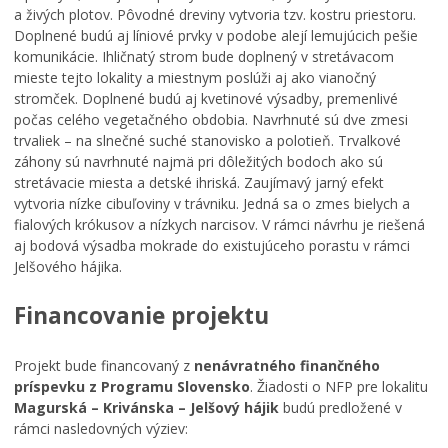
a živých plotov. Pôvodné dreviny vytvoria tzv. kostru priestoru.
Doplnené budú aj líniové prvky v podobe alejí lemujúcich pešie
komunikácie. Ihličnatý strom bude doplnený v stretávacom
mieste tejto lokality a miestnym poslúži aj ako vianočný
stromček. Doplnené budú aj kvetinové výsadby, premenlivé
počas celého vegetačného obdobia. Navrhnuté sú dve zmesi
trvaliek – na slnečné suché stanovisko a polotieň. Trvalkové
záhony sú navrhnuté najmä pri dôležitých bodoch ako sú
stretávacie miesta a detské ihriská. Zaujímavý jarný efekt
vytvoria nízke cibuľoviny v trávniku. Jedná sa o zmes bielych a
fialových krókusov a nízkych narcisov. V rámci návrhu je riešená
aj bodová výsadba mokrade do existujúceho porastu v rámci
Jelšového hájika.
Financovanie projektu
Projekt bude financovaný z
nenávratného finančného
príspevku z Programu Slovensko
. Žiadosti o NFP pre lokalitu
Magurská – Krivánska – Jelšový hájik
budú predložené v
rámci nasledovných výziev: