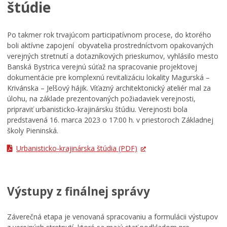
štúdie
Po takmer rok trvajúcom participatívnom procese, do ktorého
boli aktívne zapojení obyvatelia prostredníctvom opakovaných
verejných stretnutí a dotazníkových prieskumov, vyhlásilo mesto
Banská Bystrica verejnú súťaž na spracovanie projektovej
dokumentácie pre komplexnú revitalizáciu lokality Magurská –
Krivánska – Jelšový hájik. Víťazný architektonický ateliér mal za
úlohu, na základe prezentovaných požiadaviek verejnosti,
pripraviť urbanisticko-krajinársku štúdiu. Verejnosti bola
predstavená 16. marca 2023 o 17:00 h. v priestoroch Základnej
školy Pieninská.
Urbanisticko-krajinárska štúdia
(PDF)
Výstupy z finálnej správy
Záverečná etapa je venovaná spracovaniu a formulácii výstupov