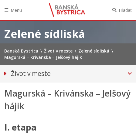
Menu
Hľadať
Preskočiť
na
Zelené sídliská
obsah
Banská Bystrica
\
Život v meste
\
Zelené sídliská
\
Magurská – Krivánska – Jelšový hájik
Život v meste
Parkovanie
Magurská – Krivánska – Jelšový
Pešia zóna
O meste
hájik
Pohotovostné kontakty
Podujatia
I. etapa
Úrady a inštitúcie