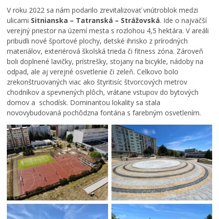
V roku 2022 sa nám podarilo zrevitalizovať vnútroblok medzi
ulicami
Sitnianska – Tatranská – Strážovská
. Ide o najväčší
verejný priestor na území mesta s rozlohou 4,5 hektára. V areáli
pribudli nové športové plochy, detské ihrisko z prírodných
materiálov, exteriérová školská trieda či fitness zóna. Zároveň
boli doplnené lavičky, prístrešky, stojany na bicykle, nádoby na
odpad, ale aj verejné osvetlenie či zeleň. Celkovo bolo
zrekonštruovaných viac ako štyritisíc štvorcových metrov
chodníkov a spevnených plôch, vrátane vstupov do bytových
domov a schodísk. Dominantou lokality sa stala
novovybudovaná pochôdzna fontána s farebným osvetlením.