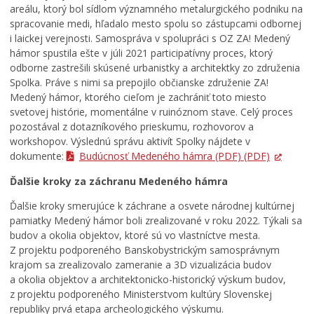
areálu, ktorý bol sídlom významného metalurgického podniku na
spracovanie medi, hľadalo mesto spolu so zástupcami odbornej
i laickej verejnosti. Samospráva v spolupráci s OZ ZA! Medený
hámor spustila ešte v júli 2021 participatívny proces, ktorý
odborne zastrešili skúsené urbanistky a architektky zo združenia
Spolka. Práve s nimi sa prepojilo občianske združenie ZA!
Medený hámor, ktorého cieľom je zachrániť toto miesto
svetovej histórie, momentálne v ruinóznom stave. Celý proces
pozostával z dotazníkového prieskumu, rozhovorov a
workshopov. Výslednú správu aktivít Spolky nájdete v
dokumente:
Budúcnosť Medeného hámra (PDF)
(PDF)
Ďalšie kroky za záchranu Medeného hámra
Ďalšie kroky smerujúce k záchrane a osvete národnej kultúrnej
pamiatky Medený hámor boli zrealizované v roku 2022. Týkali sa
budov a okolia objektov, ktoré sú vo vlastníctve mesta.
Z projektu podporeného Banskobystrickým samosprávnym
krajom sa zrealizovalo zameranie a 3D vizualizácia budov
a okolia objektov a architektonicko-historický výskum budov,
z projektu podporeného Ministerstvom kultúry Slovenskej
republiky prvá etapa archeologického výskumu.