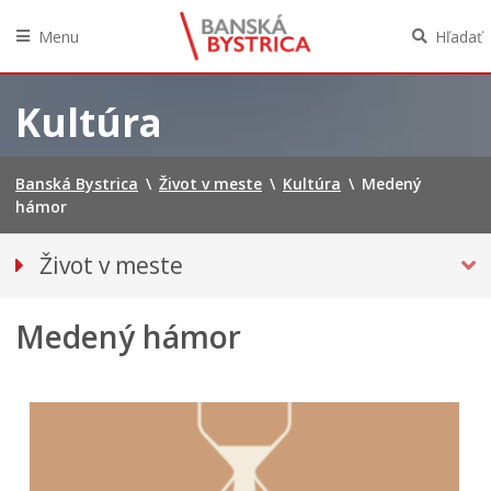
Menu
Hľadať
Preskočiť
na
Kultúra
obsah
Banská Bystrica
\
Život v meste
\
Kultúra
\
Medený
hámor
Život v meste
Parkovanie
Medený hámor
Pešia zóna
O meste
Pohotovostné kontakty
Podujatia
Úrady a inštitúcie