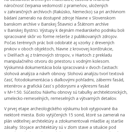
náročnosť čerpania vedomostí z prameňov, uložených
v zahraničných archívoch (Rakúsko, Nemecko) sa pri archívnom
bádaní zameralo na dostupné zdroje hlavne v Slovenskom
banskom archíve v Banskej Štiavnici a Štátnom archíve
v Banskej Bystrici. Výstupy k dejinám mediarskeho podniku boli
spracované skôr vo forme rešerše z publikovaných zdrojov.
Počas terénnych prác boli odobraté aj vzorky z drevených
prvkov v oboch objektoch, hlavne z krovovej konštrukcie,
v Dielňach aj z trámových stropov, v Hiartoch z prekladu
manipulačného otvoru do priestoru s vodným kolesom.
Výskumná dokumentácia bola spracovaná v dvoch častiach:
slohová analýza a návrh obnovy. Slohovú analýzu tvorí textová
časť, fotodokumentácia s diaľkovými pohľadmi, zábermi fasád,
interiérov a grafická časť s pôdorysmi a výkresmi fasád
v M=1:50. Súčasťou Návrhu obnovy sú tabuľky architektonických,
umelecko-remeselných, remeselných a výtvarných detailov.
V prvej etape archeologického výskumu boli vytypované iba
niektoré miesta. Bolo vytýčených 15 sond, ktoré sa zamerali na
plán viditeľnej architektúry a zdokumentovali mladšie aj staršie
zásahy. Stojace architektúry sú v zlom stave a situácie pod