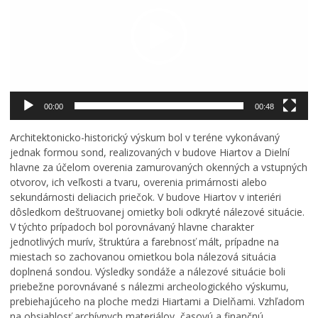
00:00
00:48
Architektonicko-historický výskum bol v teréne vykonávaný
jednak formou sond, realizovaných v budove Hiartov a Dielní
hlavne za účelom overenia zamurovaných okenných a vstupných
otvorov, ich veľkosti a tvaru, overenia primárnosti alebo
sekundárnosti deliacich priečok. V budove Hiartov v interiéri
dôsledkom deštruovanej omietky boli odkryté nálezové situácie.
V týchto prípadoch bol porovnávaný hlavne charakter
jednotlivých murív, štruktúra a farebnosť mált, prípadne na
miestach so zachovanou omietkou bola nálezová situácia
doplnená sondou. Výsledky sondáže a nálezové situácie boli
priebežne porovnávané s nálezmi archeologického výskumu,
prebiehajúceho na ploche medzi Hiartami a Dielňami. Vzhľadom
na obsiahlosť archívnych materiálov, časovú a finančnú