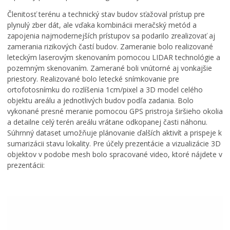
Členitosť terénu a technický stav budov sťažoval prístup pre
plynulý zber dát, ale vďaka kombinácii meračský metód a
zapojenia najmodernejších prístupov sa podarilo zrealizovať aj
zamerania rizikových častí budov. Zameranie bolo realizované
leteckým laserovým skenovaním pomocou LIDAR technológie a
pozemným skenovaním. Zamerané boli vnútorné aj vonkajšie
priestory. Realizované bolo letecké snímkovanie pre
ortofotosnímku do rozlíšenia 1cm/pixel a 3D model celého
objektu areálu a jednotlivých budov podľa zadania. Bolo
vykonané presné meranie pomocou GPS pristroja širšieho okolia
a detailne celý terén areálu vrátane odkopanej časti náhonu.
Súhrnný dataset umožňuje plánovanie ďalších aktivít a prispeje k
sumarizácii stavu lokality. Pre účely prezentácie a vizualizácie 3D
objektov v podobe mesh bolo spracované video, ktoré nájdete v
prezentácii:
Video
prehrávač