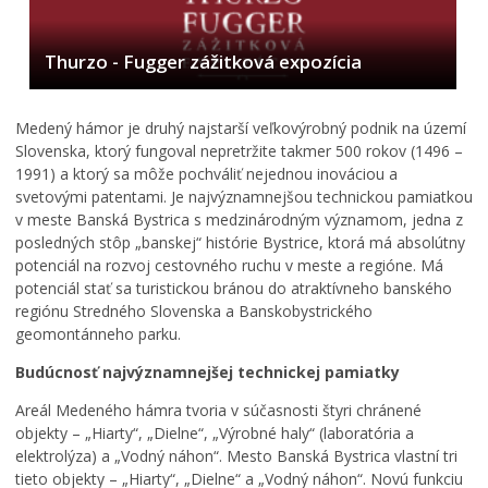
Thurzo - Fugger zážitková expozícia
Medený hámor je druhý najstarší veľkovýrobný podnik na území
Slovenska, ktorý fungoval nepretržite takmer 500 rokov (1496 –
1991) a ktorý sa môže pochváliť nejednou inováciou a
svetovými patentami. Je najvýznamnejšou technickou pamiatkou
v meste Banská Bystrica s medzinárodným významom, jedna z
posledných stôp „banskej“ histórie Bystrice, ktorá má absolútny
potenciál na rozvoj cestovného ruchu v meste a regióne. Má
potenciál stať sa turistickou bránou do atraktívneho banského
regiónu Stredného Slovenska a Banskobystrického
geomontánneho parku.
Budúcnosť najvýznamnejšej technickej pamiatky
Areál Medeného hámra tvoria v súčasnosti štyri chránené
objekty – „Hiarty“, „Dielne“, „Výrobné haly“ (laboratória a
elektrolýza) a „Vodný náhon“. Mesto Banská Bystrica vlastní tri
tieto objekty – „Hiarty“, „Dielne“ a „Vodný náhon“. Novú funkciu