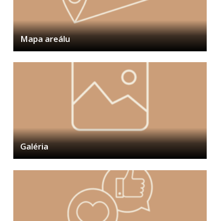
Turistické informačné centrum
3D model mesta Banská Bystrica
Gisplan mesta Banská Bystrica
Mapa areálu
Mestská hromadná doprava
Ankety
Odkaz pre starostu
WiFi mesta
Služba pre nepočujúcich
Pomoc pre ľudí bez domova
Zelené sídliská
Galéria
Plážové kúpalisko
Odkanalizovanie MČ Rudlová
Bystrický podcast