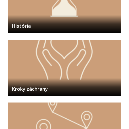
Mestská polícia
Školstvo
Mladí BB
História
Šport
KULTÚRA
Sociálna pomoc
Matrika a pobyt
Dane a poplatky
Doprava a údržba komunikácií
Odpady, verejné priestranstvá
Kroky záchrany
Klíma v meste
Klimatická zmena
Životné prostredie
Chov spoločenských zvierat