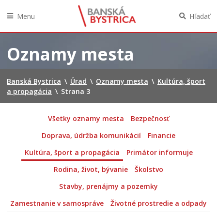
Menu
Hľadať
Preskočiť
na
Oznamy mesta
obsah
Banská Bystrica
\
Úrad
\
Oznamy mesta
\
Kultúra, šport
a propagácia
\
Strana 3
Všetky oznamy mesta
Bezpečnosť
Doprava, údržba komunikácií
Financie
Kultúra, šport a propagácia
Primátor informuje
Rodina, život, bývanie
Školstvo
Stavby, prenájmy a pozemky
Zamestnanie v samospráve
Životné prostredie a odpady