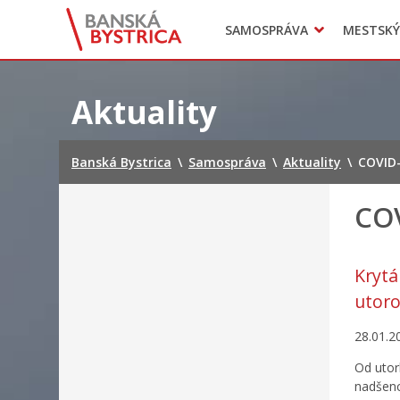
Zasadnutia
SAMOSPRÁVA
MESTSKÝ
Oznamy
Mladí BB
Head of Municipal office
Preskočiť
na
Aktuality
obsah
Banská Bystrica
\
Samospráva
\
Aktuality
\
COVID
CO
Krytá
utor
28.01.2
Od utor
nadšenc