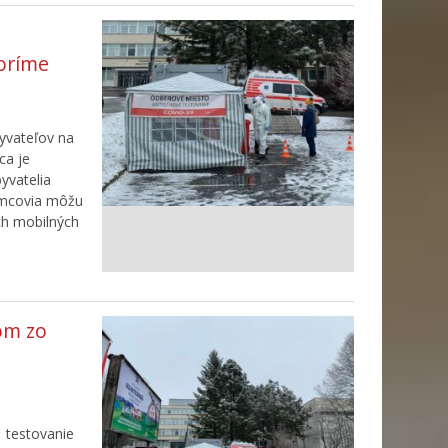
voríme
yvateľov na
ca je
yvatelia
emcovia môžu
ch mobilných
om zo
 testovanie