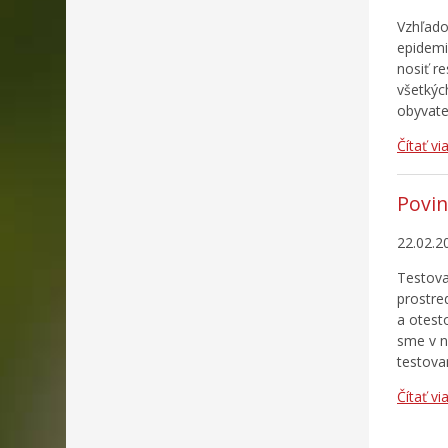
Vzhľado
epidemi
nosiť r
všetkýc
obyvate
Čítať vi
Povin
22.02.2
Testova
prostre
a otest
sme v n
testova
Čítať vi