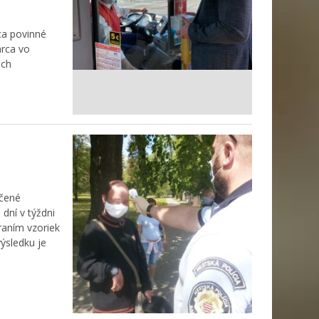
ca povinné
arca vo
ich
ečené
dní v týždni
raním vzoriek
ýsledku je