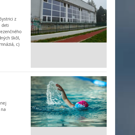
ystrici z
 deti
rezenčného
dných škôl,
mnáziá, c)
enej
 na