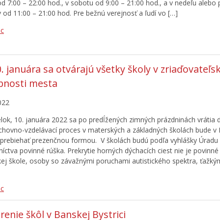
od 7:00 – 22:00 hod., v sobotu od 9:00 – 21:00 hod., a v nedeľu alebo
v od 11:00 – 21:00 hod. Pre bežnú verejnosť a ľudí vo […]
ac
. januára sa otvárajú všetky školy v zriaďovateľsk
bnosti mesta
022
lok, 10. januára 2022 sa po predĺžených zimných prázdninách vrátia de
ýchovno-vzdelávací proces v materských a základných školách bude v
i prebiehať prezenčnou formou. V školách budú podľa vyhlášky Úradu
íctva povinné rúška. Prekrytie horných dýchacích ciest nie je povinné 
ej škole, osoby so závažnými poruchami autistického spektra, ťažk
ac
renie škôl v Banskej Bystrici