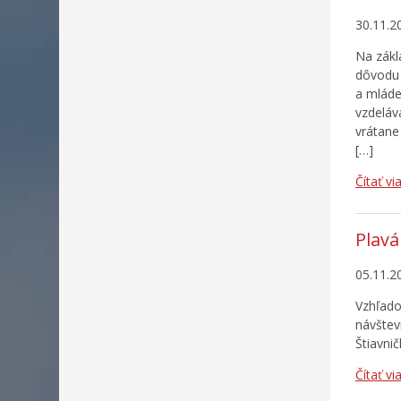
30.11.2
Na zákl
dôvodu 
a mlád
vzdeláv
vrátane
[…]
Čítať vi
Plavá
05.11.2
Vzhľado
návštev
Štiavni
Čítať vi