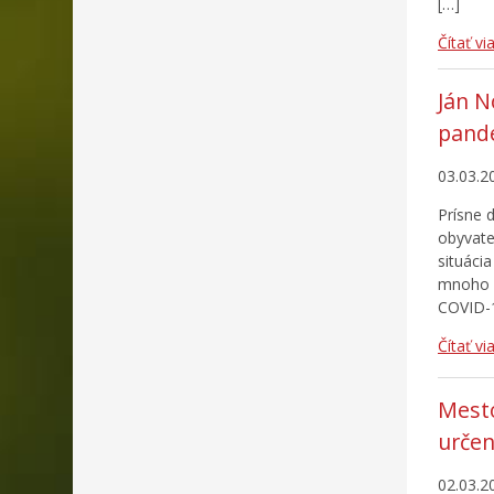
[…]
Čítať vi
Ján N
pande
03.03.2
Prísne 
obyvate
situácia
mnoho d
COVID-1
Čítať vi
Mesto
určen
02.03.2