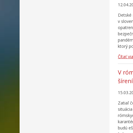
12.04.2
Detské 
v slove
opatren
bezpečn
pandémi
ktorý po
Čítať vi
V róm
šíren
15.03.2
Zatiaľ 
situáci
rómskyc
karanté
budú eš