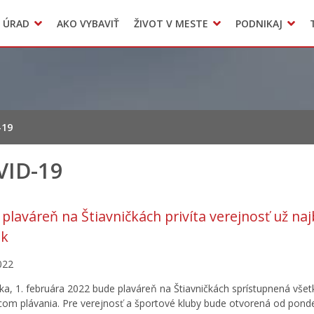
Dokumenty mesta
 ÚRAD
AKO VYBAVIŤ
ŽIVOT V MESTE
PODNIKAJ
Zmluvy, faktúry a objednávky
Odpady, verejné priestranstvá
Accommodation
-19
VID-19
 plaváreň na Štiavničkách privíta verejnosť už najb
ok
022
ka, 1. februára 2022 bude plaváreň na Štiavničkách sprístupnená vše
om plávania. Pre verejnosť a športové kluby bude otvorená od ponde