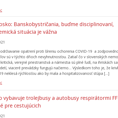
ac
osko: Banskobystričania, buďme disciplinovaní,
mická situácia je vážna
021
dodržiavanie opatrení proti šíreniu ochorenia COVID-19 a zodpovedn
ľov sú v týchto dňoch nevyhnutnosťou. Zatiaľ čo v slovenských nemo
 kritická, verejné priestranstvá a námestia sú plné ľudí, na ihriskách s
etí, viaceré prevádzky fungujú načierno… Výsledkom toho je, že kriv
9 neklesá rýchlosťou ako by mala a hospitalizovanosť stúpa […]
ac
 vybavuje trolejbusy a autobusy respirátormi FF
é pre cestujúcich
021