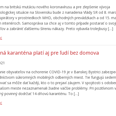
m na britskú mutáciu nového koronavírusu a pre zlepšenie vývoja
ologickej situácie na Slovensku bude z nariadenia Vlády SR od 8. mar
espirátory v prostriedkoch MHD, obchodných prevádzkach a od 15. m
h interiéroch. Samospráva sa chce aj v tomto prípade postarať o svoj
ľov a zabrániť ďalšiemu šíreniu nákazy. Preto vybavila trolejbusy […]
ac
ná karanténa platí aj pre ľudí bez domova
021
nie obyvateľov na ochorenie COVID-19 je v Banskej Bystrici zabezp
dníctvom súkromných mobilných odberných miest. Tie fungujú sedem 
ovať sa môže dať každý, kto o to prejaví záujem. V spojitosti s odobe
ašom meste nezaznamenali žiadne väčšie problémy. Pri pozitívnom v
ný povinný dodržať 14-dňovú karanténu. To […]
ac