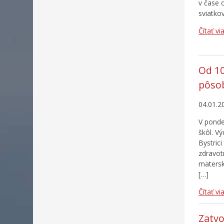
v čase 
sviatko
Čítať vi
Od 10
pôso
04.01.2
V ponde
škôl. V
Bystric
zdravotn
matersk
[…]
Čítať vi
Zatvo