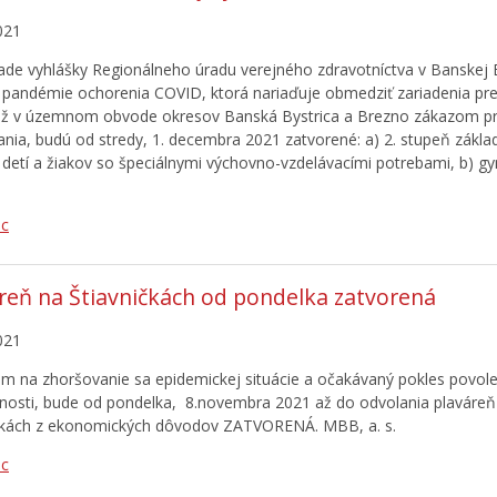
021
ade vyhlášky Regionálneho úradu verejného zdravotníctva v Banskej B
pandémie ochorenia COVID, ktorá nariaďuje obmedziť zariadenia pre
ež v územnom obvode okresov Banská Bystrica a Brezno zákazom p
ania, budú od stredy, 1. decembra 2021 zatvorené: a) 2. stupeň zákla
 detí a žiakov so špeciálnymi výchovno-vzdelávacími potrebami, b) gy
ac
reň na Štiavničkách od pondelka zatvorená
021
m na zhoršovanie sa epidemickej situácie a očakávaný pokles povol
nosti, bude od pondelka, 8.novembra 2021 až do odvolania plaváreň
čkách z ekonomických dôvodov ZATVORENÁ. MBB, a. s.
ac