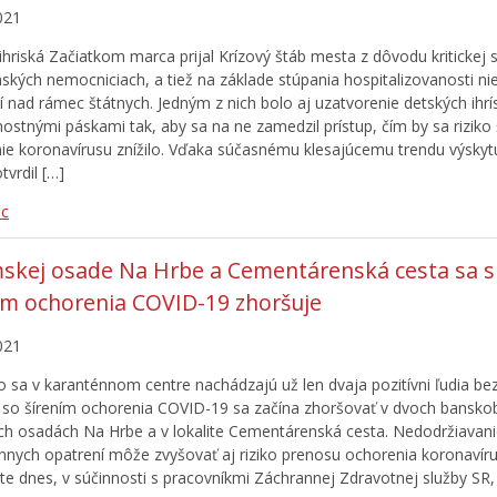
021
ihriská Začiatkom marca prijal Krízový štáb mesta z dôvodu kritickej s
nských nemocniciach, a tiež na základe stúpania hospitalizovanosti ni
í nad rámec štátnych. Jedným z nich bolo aj uzatvorenie detských ihrí
ostnými páskami tak, aby sa na ne zamedzil prístup, čím by sa riziko 
e koronavírusu znížilo. Vďaka súčasnému klesajúcemu trendu výsky
tvrdil […]
ac
skej osade Na Hrbe a Cementárenská cesta sa si
ím ochorenia COVID-19 zhoršuje
021
čo sa v karanténnom centre nachádzajú už len dvaja pozitívni ľudia b
a so šírením ochorenia COVID-19 sa začína zhoršovať v dvoch banskob
h osadách Na Hrbe a v lokalite Cementárenská cesta. Nedodržiavan
nnych opatrení môže zvyšovať aj riziko prenosu ochorenia koronavíru
te dnes, v súčinnosti s pracovníkmi Záchrannej Zdravotnej služby SR, 