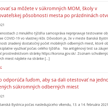
ovať sa môžete v súkromných MOM, školy v
ovateľskej pôsobnosti mesta po prázdninách ot
021
enostiach z minulého týždňa samospráva nepripravuje testovanie ob
ie COVID-19 vo vlastnej réžii. Dôvodom je, že v meste Banská Bystri
nosti zriadený dostatočný počet mobilných odberných miest, ktoré ob
zplatne využívať počas celého týždňa. Na antigénový test sa záuj
ť prostredníctvom stránky https://korona.gov.sk/. Zoznam schválený
ch miest nájdete na stránke […]
ac
 odporúča ľuďom, aby sa dali otestovať na jedn
dených súkromných odberných miest
021
anská Bystrica počas nasledujúceho víkendu, 13. a 14. februára 2021