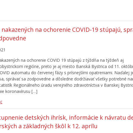
 nakazených na ochorenie COVID-19 stúpajú, sp
odpovedne
021
akazených na ochorenie COVID 19 stúpajú z týždňa na týždeň aj
obystrickom regióne, preto je aj mesto Banská Bystrica od 11. októ
OVID automatu do červenej fázy s prísnejšími opatreniami. Naďalej je
 sa, správať sa zodpovedne a dôsledne dodržiavať všetky potrebné nar
tatistík Regionálneho úradu verejného zdravotníctva v Banskej Bystric
ie koronavírusu […]
ac
tupnenie detských ihrísk, informácie k návratu de
ských a základných škôl k 12. aprílu