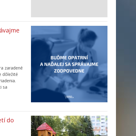
rávajme
bra zaradené
 dôležité
iadenia.
i sa
tí do