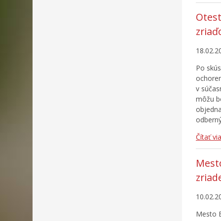
Otest
zriaď
18.02.2
Po skús
ochoren
v súčas
môžu be
objedna
odberný
Čítať vi
Mesto
zria
10.02.2
Mesto B