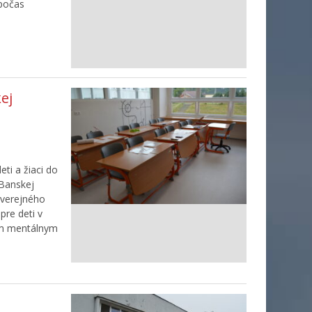
 počas
ej
ti a žiaci do
 Banskej
 verejného
pre deti v
ým mentálnym