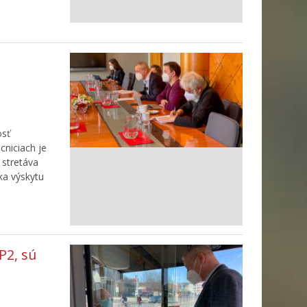
osť
cniciach je
a stretáva
ka výskytu
P2, sú