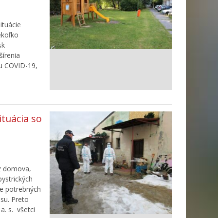
ituácie
ekoľko
sk
šírenia
tu COVID-19,
tuácia so
ez domova,
ystrických
ie potrebných
su. Preto
a. s. všetci