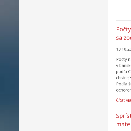
Počty
sa z
13.10.2
Počty n
v bansk
podľa C
chrániť
Podľa š
ochoren
Čítať vi
Sprís
mater