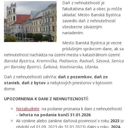
Daň z nehnuteľností je
fakultatívna daň a obec ju môže
ukladať. Mesto Banská Bystrica
zaviedlo daň z nehnuteľností
všeobecne záväzným
nariadením.
Mesto Banská Bystrica je vecne
príslušným správcom dane, ak sa
nehnuteľnosť nachádza na území mesta v katastrálnom území:
Banská Bystrica, Kremnička, Podlavice, Radvaň, Sásová, Senica
pri Banskej Bystrici, Šalková, Kostiviarska, Uľanka
.
Daň z nehnuteľností zahŕňa:
daň z pozemkov
,
daň zo
stavieb
,
daň z bytov
a nebytových priestorov v bytovom
dome.
UPOZORNENIA K DANI Z NEHNUTEĽNOSTÍ:
Nezabudnite
na podanie priznania k dani z nehnuteľností
–
lehota na podanie končí 31.01.2026
.
Ak vznikne alebo zanikne daňová povinnosť v roku
2023
(v
období od 01.09. 2023 do 31.01.2023) ďalej v roku
2024,