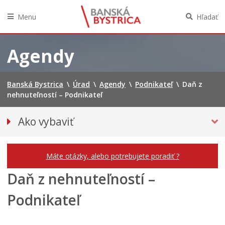
Menu
Hľadať
Preskočiť
na
Agendy
obsah
Banská Bystrica
\
Úrad
\
Agendy
\
Podnikateľ
\
Daň z
nehnuteľností – Podnikateľ
Ako vybaviť
Občan
Podnikateľ
Máte otázky, alebo potrebujete poradiť ?
Daň z nehnuteľností –
Podnikateľ