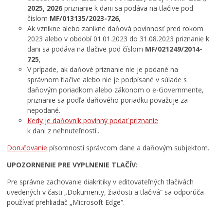
2025, 2026
priznanie k dani sa podáva na tlačive pod
číslom
MF/013135/2023-726
,
Ak vznikne alebo zanikne daňová povinnosť pred rokom
2023 alebo v období 01.01.2023 do 31.08.2023 priznanie k
dani sa podáva na tlačive pod číslom
MF/021249/2014-
725
,
V prípade, ak daňové priznanie nie je podané na
správnom tlačive alebo nie je podpísané v súlade s
daňovým poriadkom alebo zákonom o e-Governmente,
priznanie sa podľa daňového poriadku považuje za
nepodané.
Kedy je daňovník povinný podať priznanie
k dani z nehnuteľností..
Doručovanie
písomností správcom dane a daňovým subjektom.
UPOZORNENIE PRE VYPLNENIE TLAČÍV:
Pre správne zachovanie diakritiky v editovateľných tlačivách
uvedených v časti „Dokumenty, žiadosti a tlačivá“ sa odporúča
používať prehliadač „Microsoft Edge“.