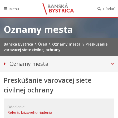
Menu
Hľadať
Preskočiť
na
Oznamy mesta
obsah
Banská Bystrica
\
Úrad
\
Oznamy mesta
\
Preskúšanie
varovacej siete civilnej ochrany
Oznamy mesta
VŠETKY OZNAMY MESTA
Preskúšanie varovacej siete
BEZPEČNOSŤ
Doprava, údržba komunikácií
civilnej ochrany
Financie
Kultúra, šport a propagácia
Oddelenie
Primátor informuje
Referát krízového riadenia