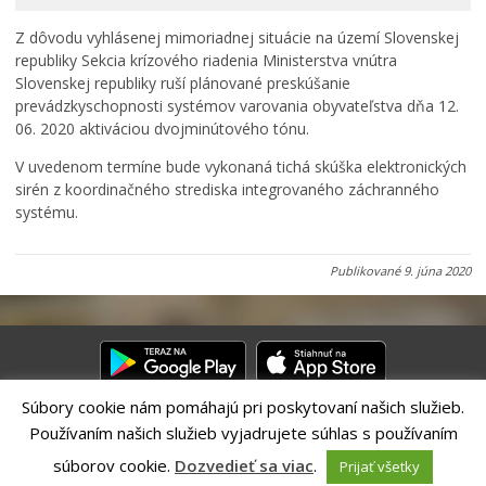
Rodina, život, bývanie
Z dôvodu vyhlásenej mimoriadnej situácie na území Slovenskej
Školstvo
republiky Sekcia krízového riadenia Ministerstva vnútra
Stavby, prenájmy a pozemky
Slovenskej republiky ruší plánované preskúšanie
prevádzkyschopnosti systémov varovania obyvateľstva dňa 12.
Zamestnanie v samospráve
06. 2020 aktiváciou dvojminútového tónu.
Životné prostredie a odpady
V uvedenom termíne bude vykonaná tichá skúška elektronických
sirén z koordinačného strediska integrovaného záchranného
systému.
Publikované
9. júna 2020
Súbory cookie nám pomáhajú pri poskytovaní našich služieb.
Používaním našich služieb vyjadrujete súhlas s používaním
Riešenie CITIO 2.0| Technický prevádzkovateľ – MVI Technology sk,
s.r.o.
súborov cookie.
Dozvedieť sa viac
.
Prijať všetky
Správca webového sídla: Mesto Banská Bystrica, Československej