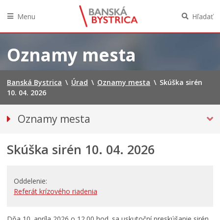
Menu
Hľadať
Preskočiť
na
Oznamy mesta
obsah
Banská Bystrica
\
Úrad
\
Oznamy mesta
\
Skúška sirén
10. 04. 2026
Oznamy mesta
VŠETKY OZNAMY MESTA
Skúška sirén 10. 04. 2026
BEZPEČNOSŤ
Doprava, údržba komunikácií
Financie
Oddelenie
Referát krízového riadenia
Kultúra, šport a propagácia
Primátor informuje
Dňa 10. apríla 2026 o 12.00 hod. sa uskutoční preskúšanie sirén.