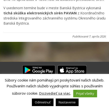
Rodina, život, bývanie
V uvedenom termíne bude v meste Banská Bystrica vykonaná
Školstvo
tichá skúška elektronických sirén PAVIAN
z Koordinačného
Stavby, prenájmy a pozemky
strediska Integrovaného záchranného systému Okresného úradu
Banská Bystrica.
Zamestnanie v samospráve
Životné prostredie a odpady
Publikované
7. apríla 2026
Súbory cookie nám pomáhajú pri poskytovaní našich služieb.
Používaním našich služieb vyjadrujete súhlas s používaním
Riešenie CITIO 2.0| Technický prevádzkovateľ – MVI Technology sk,
s.r.o.
súborov cookie.
Dozvedieť sa viac
.
Prijať všetky
Správca webového sídla: Mesto Banská Bystrica, Československej
armády 26, 97401 Banská Bystrica,
webmaster@banskabystrica.sk
|
Odmietnuť
Nastavenie
Vyhlásenie o prístupnosti
|
Ochrana osobných údajov