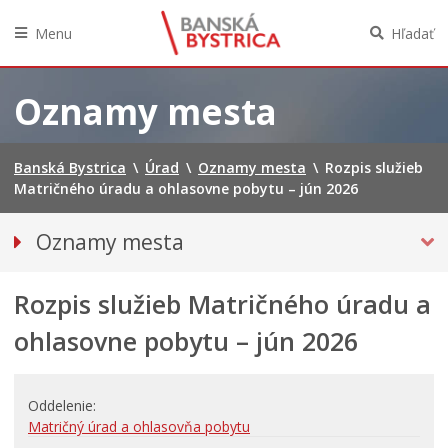
Menu
Hľadať
Preskočiť
na
Oznamy mesta
obsah
Banská Bystrica
\
Úrad
\
Oznamy mesta
\
Rozpis služieb
Matričného úradu a ohlasovne pobytu – jún 2026
Oznamy mesta
VŠETKY OZNAMY MESTA
Rozpis služieb Matričného úradu a
Bezpečnosť
Doprava, údržba komunikácií
ohlasovne pobytu – jún 2026
Financie
Kultúra, šport a propagácia
Oddelenie
Primátor informuje
Matričný úrad a ohlasovňa pobytu