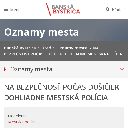
Menu
Hľadať
Preskočiť
na
Oznamy mesta
obsah
Banská Bystrica
\
Úrad
\
Oznamy mesta
\
NA
BEZPEČNOSŤ POČAS DUŠIČIEK DOHLIADNE MESTSKÁ POLÍCIA
Oznamy mesta
VŠETKY OZNAMY MESTA
NA BEZPEČNOSŤ POČAS DUŠIČIEK
BEZPEČNOSŤ
Doprava, údržba komunikácií
DOHLIADNE MESTSKÁ POLÍCIA
Financie
Kultúra, šport a propagácia
Oddelenie
Primátor informuje
Mestská polícia