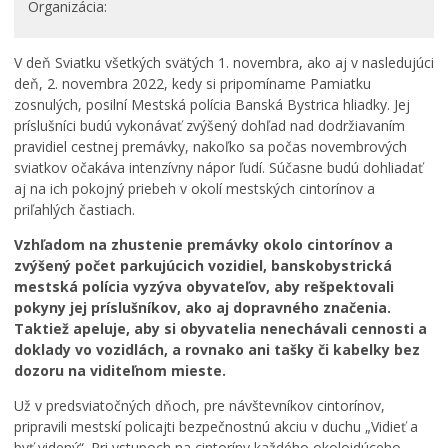
Organizácia
Rodina, život, bývanie
Školstvo
V deň Sviatku všetkých svätých 1. novembra, ako aj v nasledujúci
Stavby, prenájmy a pozemky
deň, 2. novembra 2022, kedy si pripomíname Pamiatku
Zamestnanie v samospráve
zosnulých, posilní Mestská polícia Banská Bystrica hliadky. Jej
príslušníci budú vykonávať zvýšený dohľad nad dodržiavaním
Životné prostredie a odpady
pravidiel cestnej premávky, nakoľko sa počas novembrových
sviatkov očakáva intenzívny nápor ľudí. Súčasne budú dohliadať
aj na ich pokojný priebeh v okolí mestských cintorínov a
priľahlých častiach.
Vzhľadom na zhustenie premávky okolo cintorínov a
zvýšený počet parkujúcich vozidiel, banskobystrická
mestská polícia vyzýva obyvateľov, aby rešpektovali
pokyny jej príslušníkov, ako aj dopravného značenia.
Taktiež apeluje, aby si obyvatelia nenechávali cennosti a
doklady vo vozidlách, a rovnako ani tašky či kabelky bez
dozoru na viditeľnom mieste.
Už v predsviatočných dňoch, pre návštevníkov cintorínov,
pripravili mestskí policajti bezpečnostnú akciu v duchu „Vidieť a
byť videný“. Pri vstupoch na cintoríny každého okoloidúceho