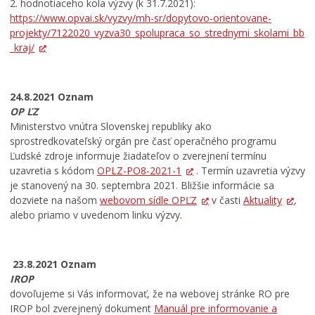
2. hodnotiaceho kola výzvy (k 31.7.2021):
https://www.opvai.sk/vyzvy/mh-sr/dopytovo-orientovane-
projekty/7122020_vyzva30_spolupraca_so_strednymi_skolami_bb
_kraj/
24.8.2021 Oznam
OP ĽZ
Ministerstvo vnútra Slovenskej republiky ako
sprostredkovateľský orgán pre časť operačného programu
Ľudské zdroje informuje žiadateľov o zverejnení termínu
uzavretia s kódom
OPLZ-PO8-2021-1
. Termín uzavretia výzvy
je stanovený na 30. septembra 2021. Bližšie informácie sa
dozviete na našom
webovom sídle OPĽZ
v časti
Aktuality
,
alebo priamo v uvedenom linku výzvy.
23.8.2021 Oznam
IROP
dovoľujeme si Vás informovať, že na webovej stránke RO pre
IROP bol zverejnený dokument
Manuál pre informovanie a