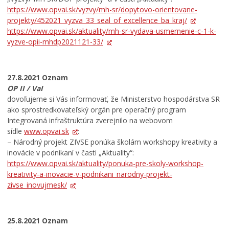
https://www.opvai.sk/vyzvy/mh-sr/dopytovo-orientovane-
projekty/452021_vyzva_33_seal_of_excellence_ba_kraj/
https://www.opvai.sk/aktuality/mh-sr-vydava-usmernenie-c-1-k-
vyzve-opii-mhdp2021121-33/
27.8.2021 Oznam
OP II / VaI
dovoľujeme si Vás informovať, že Ministerstvo hospodárstva SR
ako sprostredkovateľský orgán pre operačný program
Integrovaná infraštruktúra zverejnilo na webovom
sídle
www.opvai.sk
:
– Národný projekt ZIVSE ponúka školám workshopy kreativity a
inovácie v podnikaní v časti „Aktuality“:
https://www.opvai.sk/aktuality/ponuka-pre-skoly-workshop-
kreativity-a-inovacie-v-podnikani_narodny-projekt-
zivse_inovujmesk/
25.8.2021 Oznam