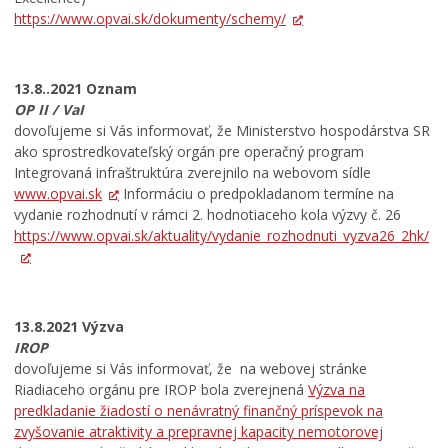
https://www.opvai.sk/dokumenty/schemy/
13.8..2021 Oznam
OP II / VaI
dovoľujeme si Vás informovať, že Ministerstvo hospodárstva SR
ako sprostredkovateľský orgán pre operačný program
Integrovaná infraštruktúra zverejnilo na webovom sídle
www.opvai.sk
Informáciu o predpokladanom termíne na
vydanie rozhodnutí v rámci 2. hodnotiaceho kola výzvy č. 26
https://www.opvai.sk/aktuality/vydanie_rozhodnuti_vyzva26_2hk/
13.8.2021 Výzva
IROP
dovoľujeme si Vás informovať, že na webovej stránke
Riadiaceho orgánu pre IROP bola zverejnená
Výzva na
predkladanie žiadostí o nenávratný finančný príspevok na
zvyšovanie atraktivity a prepravnej kapacity nemotorovej