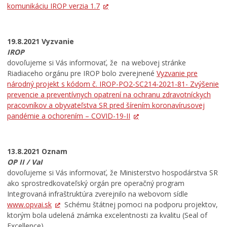
komunikáciu IROP verzia 1.7
19.8.2021 Vyzvanie
IROP
dovoľujeme si Vás informovať, že na webovej stránke
Riadiaceho orgánu pre IROP bolo zverejnené
Vyzvanie pre
národný projekt s kódom č. IROP-PO2-SC214-2021-81- Zvýšenie
prevencie a preventívnych opatrení na ochranu zdravotníckych
pracovníkov a obyvateľstva SR pred šírením koronavírusovej
pandémie a ochorením – COVID-19-II
13.8.2021 Oznam
OP II / VaI
dovoľujeme si Vás informovať, že Ministerstvo hospodárstva SR
ako sprostredkovateľský orgán pre operačný program
Integrovaná infraštruktúra zverejnilo na webovom sídle
www.opvai.sk
Schému štátnej pomoci na podporu projektov,
ktorým bola udelená známka excelentnosti za kvalitu (Seal of
Excellence)