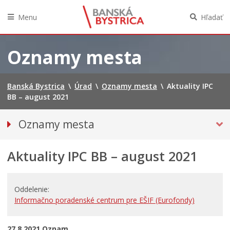
Menu
Hľadať
Preskočiť
na
Oznamy mesta
obsah
Banská Bystrica
\
Úrad
\
Oznamy mesta
\
Aktuality IPC
BB – august 2021
Oznamy mesta
VŠETKY OZNAMY MESTA
Aktuality IPC BB – august 2021
Bezpečnosť
Doprava, údržba komunikácií
FINANCIE
Oddelenie
Informačno poradenské centrum pre EŠIF (Eurofondy)
Kultúra, šport a propagácia
Primátor informuje
27.8.2021 Oznam