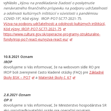
vyhlásilo „
Výzvu na predkladanie žiadostí o poskytnutie
nenávratného finančného príspevku na podporu udržateľnosti
a odolnosti kultúrnych inštitúcií v súvislosti s pandémiou
COVID-19“
, Kód výzvy: IROP-PO7-SC77-2021-75.
Výzva na podporu udržateľnosti a odolnosti kultúrnych inštitúcií,
Kód výzvy: IROP-PO7-SC77-2021-75
https://www.culture.gov.sk/operacne-programy-strukturalne-
fondy/irop-po7-react-eu/vyzva-react-eu/
10.8.2021 Oznam
IROP
dovoľujeme si Vás informovať, že na webovom sídle RO pre
IROP boli zverejnené často kladené otázky (FAQ) pre
Základné
školy BSK – PO7
a
Materské školy č. 67
2.8.2021 Oznam
OP II
dovoľujeme si Vás informovať, že Ministerstvo hospodárstva SR
ako sprostredkovateľský orgán pre operačný program