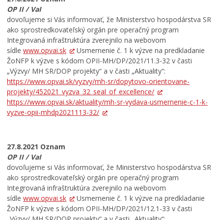
Rodina, život, bývanie
OP II / VaI
dovoľujeme si Vás informovať, že Ministerstvo hospodárstva SR
Školstvo
ako sprostredkovateľský orgán pre operačný program
Stavby, prenájmy a pozemky
Integrovaná infraštruktúra zverejnilo na webovom
sídle
www.opvai.sk
Usmernenie č. 1 k výzve na predkladanie
Zamestnanie v samospráve
ŽoNFP k výzve s kódom OPII-MH/DP/2021/11.3-32 v časti
Životné prostredie a odpady
„Výzvy/ MH SR/DOP projekty“ a v časti „Aktuality“:
https://www.opvai.sk/vyzvy/mh-sr/dopytovo-orientovane-
projekty/452021_vyzva_32_seal_of_excellence/
https://www.opvai.sk/aktuality/mh-sr-vydava-usmernenie-c-1-k-
vyzve-opii-mhdp2021113-32/
27.8.2021 Oznam
OP II / VaI
dovoľujeme si Vás informovať, že Ministerstvo hospodárstva SR
ako sprostredkovateľský orgán pre operačný program
Integrovaná infraštruktúra zverejnilo na webovom
sídle
www.opvai.sk
Usmernenie č. 1 k výzve na predkladanie
ŽoNFP k výzve s kódom OPII-MH/DP/2021/12.1-33 v časti
„Výzvy/ MH SR/DOP projekty“ a v časti „Aktuality“: