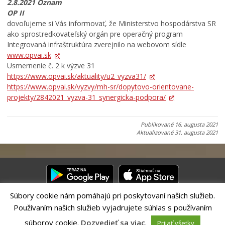
2.8.2021 Oznam
OP II
dovoľujeme si Vás informovať, že Ministerstvo hospodárstva SR
ako sprostredkovateľský orgán pre operačný program
Integrovaná infraštruktúra zverejnilo na webovom sídle
www.opvai.sk
Usmernenie č. 2 k výzve 31
https://www.opvai.sk/aktuality/u2_vyzva31/
https://www.opvai.sk/vyzvy/mh-sr/dopytovo-orientovane-
projekty/2842021_vyzva-31_synergicka-podpora/
Publikované
16. augusta 2021
Aktualizované
31. augusta 2021
Súbory cookie nám pomáhajú pri poskytovaní našich služieb.
Používaním našich služieb vyjadrujete súhlas s používaním
Riešenie CITIO 2.0| Technický prevádzkovateľ – MVI Technology sk,
s.r.o.
súborov cookie.
Dozvedieť sa viac
.
Prijať všetky