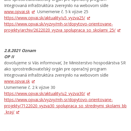
Integrovaná infraštruktúra zverejnilo na webovom sídle
www.opvai.sk
Usmernenie č. 5 k výzve 25
https://www.opvai.sk/aktuality/u5_vyzva25/
https://www.opvai.sk/vyzvy/mh-sr/dopytovo-orientovane-
projekty/archiv/2622020_vyzva_spolupraca_so_skolami_25/
2.8.2021 Oznam
OP II
dovoľujeme si Vás informovať, že Ministerstvo hospodárstva SR
ako sprostredkovateľský orgán pre operačný program
Integrovaná infraštruktúra zverejnilo na webovom sídle
www.opvai.sk
Usmernenie č. 2 k výzve 30
https://www.opvai.sk/aktuality/u2_vyzva30/
https://www.opvai.sk/vyzvy/mh-sr/dopytovo-orientovane-
projekty/7122020_vyzva30_spolupraca_so_strednymi_skolami_bb
_kraj/