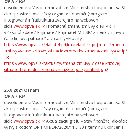
OP II / VaI
dovoľujeme si Vás informovať, že Ministerstvo hospodárstva SR
ako sprostredkovateľský orgán pre operačný program
Integrovaná infraštruktúra zverejnilo na webovom
sídle
www.opvai.sk
Hromadnú zmenu zmluvy o NFP č. 1
v časti „Žiadateľ/ Prijímateľ/ Prijímateľ MH SR/ Zmena zmluvy v
čase krízovej situácie“ a v časti „Aktuality“:
https://www.opvai.sk/ziadatel-prijimatel/mhsr_prijimatel/zmena-
zmluvy-v-case-krizovej-situacie-hromadna-zmena-zmluvy-o-nfp/
https://www.opvai.sk/aktuality/zmena-zmluvy-v-case-krizovej-
situacie-hromadna-zmena-zmluvy-o-poskytnuti-nfp/
25.8.2021 Oznam
OP II / VaI
dovoľujeme si Vás informovať, že Ministerstvo hospodárstva SR
ako sprostredkovateľský orgán pre operačný program
Integrovaná infraštruktúra zverejnilo na webovom
sídle
www.opvai.sk
Aktualizáciu grafu
–
Stav finančnej alokácie
výzvy s kódom OPII-MH/DP/2020/11.3-30 k termínu ukončenia