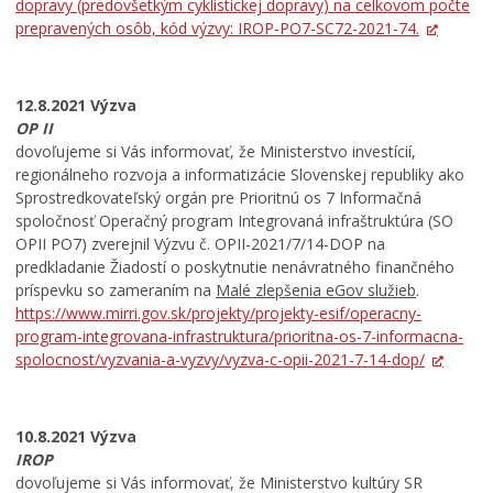
dopravy (predovšetkým cyklistickej dopravy) na celkovom počte
prepravených osôb, kód výzvy: IROP-PO7-SC72-2021-74.
12.8.2021 Výzva
OP II
dovoľujeme si Vás informovať, že Ministerstvo investícií,
regionálneho rozvoja a informatizácie Slovenskej republiky ako
Sprostredkovateľský orgán pre Prioritnú os 7 Informačná
spoločnosť Operačný program Integrovaná infraštruktúra (SO
OPII PO7) zverejnil Výzvu č. OPII-2021/7/14-DOP na
predkladanie Žiadostí o poskytnutie nenávratného finančného
príspevku so zameraním na
Malé zlepšenia eGov služieb
.
https://www.mirri.gov.sk/projekty/projekty-esif/operacny-
program-integrovana-infrastruktura/prioritna-os-7-informacna-
spolocnost/vyzvania-a-vyzvy/vyzva-c-opii-2021-7-14-dop/
10.8.2021 Výzva
IROP
dovoľujeme si Vás informovať, že Ministerstvo kultúry SR