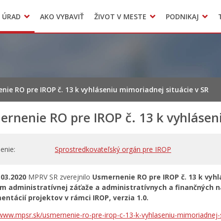
Dokumenty mesta
 ÚRAD
AKO VYBAVIŤ
ŽIVOT V MESTE
PODNIKAJ
Zmluvy, faktúry a objednávky
Odpady, verejné priestranstvá
Accommodation
nie RO pre IROP č. 13 k vyhláseniu mimoriadnej situácie v SR
rnenie RO pre IROP č. 13 k vyhlásen
enie
Sprostredkovateľský orgán pre IROP
03.2020
MPRV SR zverejnilo
Usmernenie RO pre IROP č. 13 k vyhlá
ím administratívnej záťaže a administratívnych a finančných ná
ntácií projektov v rámci IROP, verzia 1.0.
/www.mpsr.sk/usmernenie-ro-pre-irop-c-13-k-vyhlaseniu-mimoriadnej-si