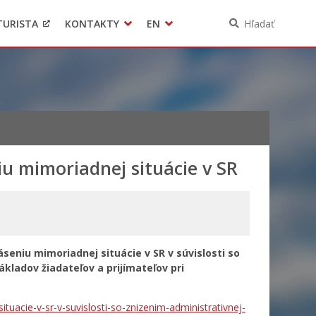
TURISTA
KONTAKTY
EN
Hľadať
Pomoc pre Ukrajinu
Ochrana osobných údajov
3D model mesta Banská Bystrica
Contact
iu mimoriadnej situácie v SR
seniu mimoriadnej situácie v SR v súvislosti so
kladov žiadateľov a prijímateľov pri
tuacie-v-sr-v-suvislosti-so-znizenim-administrativnej-