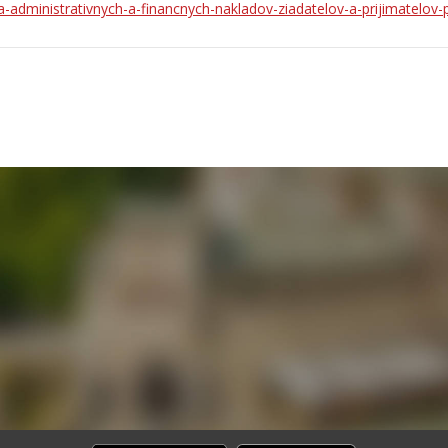
a-administrativnych-a-financnych-nakladov-ziadatelov-a-prijimatelov