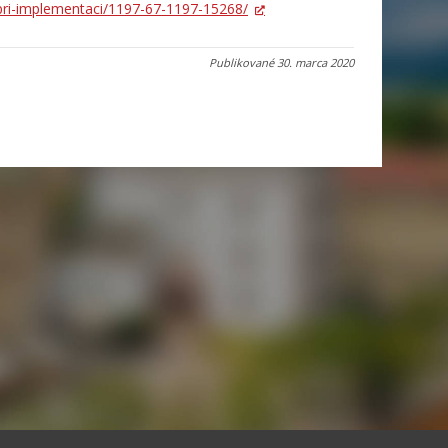
-pri-implementaci/1197-67-1197-15268/
Publikované
30. marca 2020