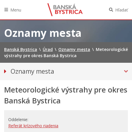
Menu
Hľadať
Preskočiť
na
Oznamy mesta
obsah
Banská Bystrica
\
Úrad
\
Oznamy mesta
\
Meteorologické
výstrahy pre okres Banská Bystrica
Oznamy mesta
VŠETKY OZNAMY MESTA
Meteorologické výstrahy pre okres
BEZPEČNOSŤ
Doprava, údržba komunikácií
Banská Bystrica
Financie
Kultúra, šport a propagácia
Oddelenie
Primátor informuje
Referát krízového riadenia