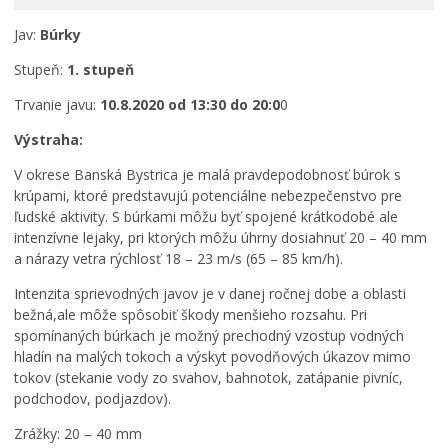
Rodina, život, bývanie
Jav:
Búrky
Školstvo
Stupeň:
1. stupeň
Stavby, prenájmy a pozemky
Zamestnanie v samospráve
Trvanie javu:
10.8.2020 od 13:30 do 20:0
0
Životné prostredie a odpady
Výstraha:
V okrese Banská Bystrica je malá pravdepodobnosť búrok s
krúpami, ktoré predstavujú potenciálne nebezpečenstvo pre
ľudské aktivity. S búrkami môžu byť spojené krátkodobé ale
intenzívne lejaky, pri ktorých môžu úhrny dosiahnuť 20 – 40 mm
a nárazy vetra rýchlosť 18 – 23 m/s (65 – 85 km/h).
Intenzita sprievodných javov je v danej ročnej dobe a oblasti
bežná,ale môže spôsobiť škody menšieho rozsahu. Pri
spomínaných búrkach je možný prechodný vzostup vodných
hladín na malých tokoch a výskyt povodňových úkazov mimo
tokov (stekanie vody zo svahov, bahnotok, zatápanie pivníc,
podchodov, podjazdov).
Zrážky: 20 – 40 mm