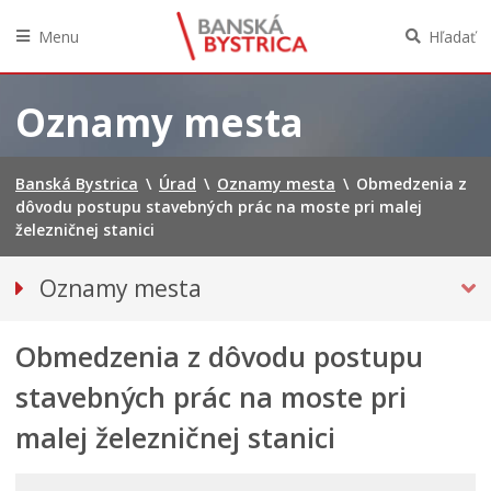
Menu
Hľadať
Preskočiť
na
Oznamy mesta
obsah
Banská Bystrica
\
Úrad
\
Oznamy mesta
\
Obmedzenia z
dôvodu postupu stavebných prác na moste pri malej
železničnej stanici
Oznamy mesta
VŠETKY OZNAMY MESTA
Obmedzenia z dôvodu postupu
Bezpečnosť
Doprava, údržba komunikácií
stavebných prác na moste pri
Financie
malej železničnej stanici
Kultúra, šport a propagácia
Primátor informuje